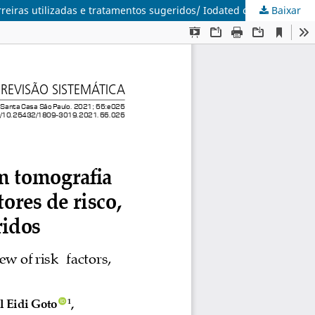
Baixar
Extravasamento do meio de contraste iodado em tomografia computadorizada: uma revisão sistemática de fatores de risco, barreiras utilizadas e tratamentos sugeridos/ Iodated contrast overflow in computed tomography: a systematic review of risk factors, barriers used and suggested treatments