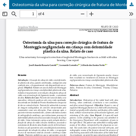
Osteotomia da ulna para correção cirúrgica de fratura de Monteggia negligenciada em criança com deformidade plástica da ulna. Relato de caso / Ulna osteotomy for surgical correction of neglected Monteggia fracture in a child with ulna bowing. Case report