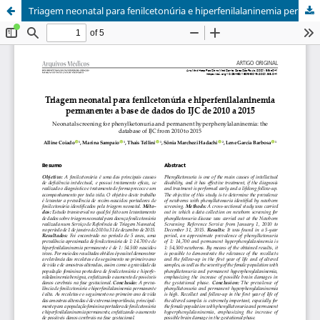
Triagem neonatal para fenilcetonúria e hiperfenilalaninemia permanente: a base de dados do IJC de 2010 a 2015 / Neonatal screening for phenylketonuria and permanent hyperphenylalaninemia: the database of IJC from 2010 to 2015