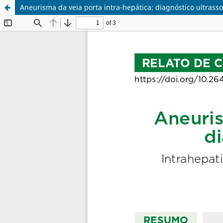
Aneurisma da veia porta intra-hepática: diagnóstico ultrass