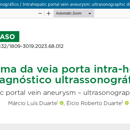
onográfico / Intrahepatic portal vein aneurysm: ultrasonographic d