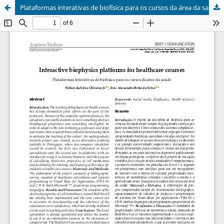
Plataformas interativas de biofísica para os cursos da área da saúde / Interactive biophysics platforms for healthcare courses