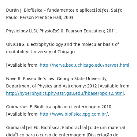
Durán J. BiofiÌsica – fundamentos e aplicacÌ§oÌƒes. SaÌƒo
Paulo: Person Prentice Hall; 2003.
Physiology LLSi. PhysioEx9,0. Pearson Education; 2011.
UNICHIG. Electrophysiology and the molecular basis of
excitability: University of Chigago
[Available from:
http://nerve.bsd.uchicago.edu/nerve1.html
.
Nave R. Poiseuille's law: Georgia State University,
Department of Physics and Astronomy; 2012 [Available from:
http://hyperphysics.phy-astr.gsu.edu/hbase/ppois2.html
.
Guimarães F. Biofí­sica aplicada í enfermagem 2010
[Available from:
http://www.biofisica.xpg.com.br/
.
GuimaraÌƒes Fb. BiofiÌsica: ElaboracÌ§aÌƒo de um material
didaÌtico para o curso de enfermagem [Dissertação de