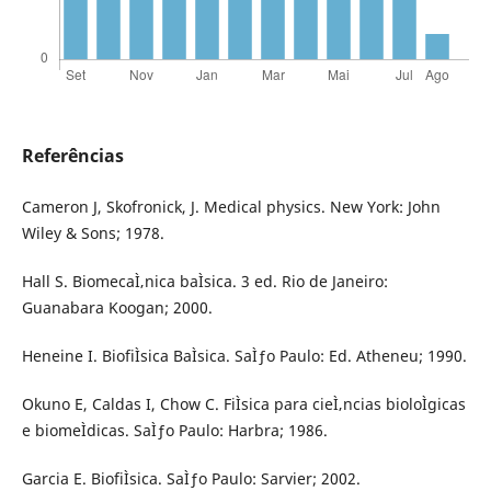
Referências
Cameron J, Skofronick, J. Medical physics. New York: John
Wiley & Sons; 1978.
Hall S. BiomecaÌ‚nica baÌsica. 3 ed. Rio de Janeiro:
Guanabara Koogan; 2000.
Heneine I. BiofiÌsica BaÌsica. SaÌƒo Paulo: Ed. Atheneu; 1990.
Okuno E, Caldas I, Chow C. FiÌsica para cieÌ‚ncias bioloÌgicas
e biomeÌdicas. SaÌƒo Paulo: Harbra; 1986.
Garcia E. BiofiÌsica. SaÌƒo Paulo: Sarvier; 2002.