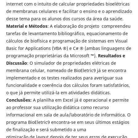
internet com o intuito de calcular propriedades bioelétricas
de membranas celulares e facilitar o ensino e o aprendizado
desse tema para os alunos dos cursos da área da saúde.
Material e Métodos
: A elaboração do projeto compreendeu
tarefas de levantamento bibliográfico, equacionamento de
cálculos de biofísica e programação de sistemas em Visual
Basic for Applications (VBA ®) e C# ® (ambas linguagens de
programação proprietárias da Microsoft ™).
Resultados e
Discussão
: O simulador de propriedades elétricas de
membrana celular, nomeado de BioEletric9 já se encontra
implementado e os testes realizados para averiguar sua
funcionalidade e coerência dos cálculos foram satisfatórios,
o que já permite utilizá-la em atividades didáticas.
Conclusões:
A planilha em Excel já é operacional e permite
ao professor sua utilização didática como recurso
informacional em sala de aula/laboratório de informática. O
programa BioEletric9 encontra-se em seus últimos estágios
de finalização e será submetido a uma
otimização de layout depois de ter seus erros de execução