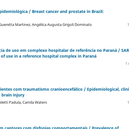
pidemiológica / Breast cancer and prostate in Brazil:
 Gueretta Martinez, Angélica Augusta Grigoli Dominato
1
ia de uso em complexo hospitalar de referência no Paraná / SA
f use in a reference hospital complex in Paraná
1 
acientes com traumatismo cranioencefálico / Epidemiological, clini
 brain injury
eletti Padula, Camila Waters
1
a em cantores com disfonias comportamentais / Prevalence of