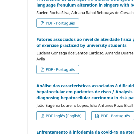
language frenulum alteration in singers with 
Suelen Rocha Silva, Adriana Rahal Rebouças de Carval
PDF - Português
Fatores associados ao ní­vel de atividade fí­sic
of exercise practiced by university students
Luciana Gonzaga dos Santos Cardoso, Amanda Duarte d
Ávila
PDF - Português
Análise das caracterí­sticas associadas à difi
hepatocelular em pacientes de risco / Analysis o
diagnosing hepatocellular carcinoma in risk pa
João Eugênio Loureiro Lopes, Júlia Antunes Rizzo Bicalh
PDF-Inglês (English)
PDF - Português
Enfrentamento à infodemia da covid-19 na aten