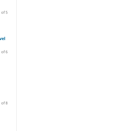
 of 5
vel
 of 6
 of 8