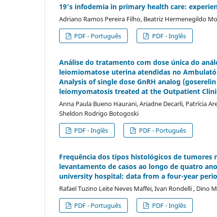
19’s infodemia in primary health care: experie
Adriano Ramos Pereira Filho, Beatriz Hermenegildo Mo
PDF - Português
PDF - Inglês
Análise do tratamento com dose única do anál
leiomiomatose uterina atendidas no Ambulatóri
Analysis of single dose GnRH analog (goserelin
leiomyomatosis treated at the Outpatient Clinic
Anna Paula Bueno Haurani, Ariadne Decarli, Patrícia Are
Sheldon Rodrigo Botogoski
PDF - Inglês
PDF - Português
Frequência dos tipos histológicos de tumores 
levantamento de casos ao longo de quatro anos
university hospital: data from a four-year peri
Rafael Tuzino Leite Neves Maffei, Ivan Rondelli , Dino M
PDF - Português
PDF - Inglês