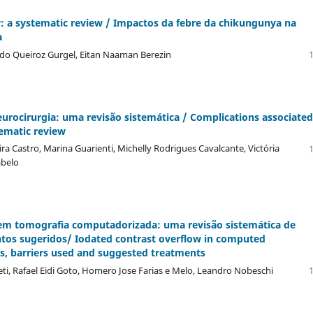
: a systematic review / Impactos da febre da chikungunya na
a
rdo Queiroz Gurgel, Eitan Naaman Berezin
1
urocirurgia: uma revisão sistemática / Complications associated
tematic review
eira Castro, Marina Guarienti, Michelly Rodrigues Cavalcante, Victória
1
abelo
em tomografia computadorizada: uma revisão sistemática de
mentos sugeridos/ Iodated contrast overflow in computed
rs, barriers used and suggested treatments
leti, Rafael Eidi Goto, Homero Jose Farias e Melo, Leandro Nobeschi
1