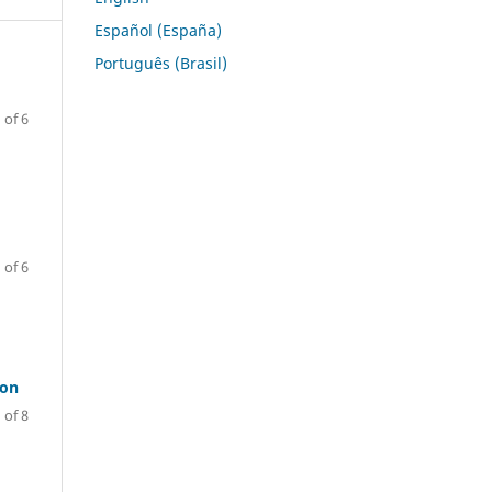
Español (España)
Português (Brasil)
 of 6
 of 6
ion
 of 8