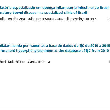
atório especializado em doença inflamatória intestinal do Brasil
atory bowel disease in a specialized clinic of Brazil
rtollo Ferreira, Ana Paula Hamer Sousa Clara, Felipe Welling Lorentz,
1 
nilalaninemia permanente: a base de dados do IJC de 2010 a 2015
ermanent hyperphenylalaninemia: the database of IJC from 2010 
rchezi Hadachi, Lene Garcia Barbosa
1