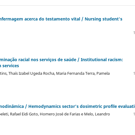
fermagem acerca do testamento vital / Nursing student's
1
minação racial nos serviços de saúde / Institutional racism:
h services
rtins, Thaí­s Izabel Ugeda Rocha, Maria Fernanda Terra, Pamela
1
emodinâmica / Hemodynamics sector's dosimetric profile evaluat
peleti, Rafael Eidi Goto, Homero José de Farias e Melo, Leandro
1