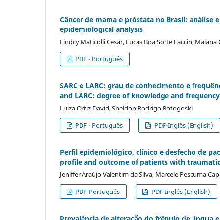
Câncer de mama e próstata no Brasil: análise e
epidemiological analysis
Lindcy Maticolli Cesar, Lucas Boa Sorte Faccin, Maiana
PDF - Português
SARC e LARC: grau de conhecimento e frequênc
and LARC: degree of knowledge and frequency o
Luiza Ortiz David, Sheldon Rodrigo Botogoski
PDF - Português
PDF-Inglês (English)
Perfil epidemiológico, clí­nico e desfecho de p
profile and outcome of patients with traumatic
Jeniffer Araújo Valentim da Silva, Marcele Pescuma Cap
PDF-Português
PDF-Inglês (English)
Prevalência de alteração do frênulo de lí­ngu