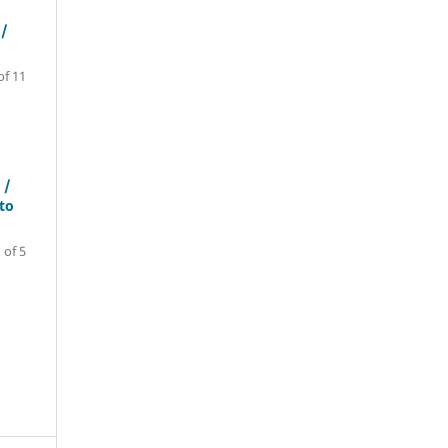
 /
of 11
 /
to
 of 5