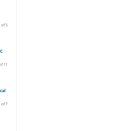
 of 5
RC
of 11
cal
 of 7