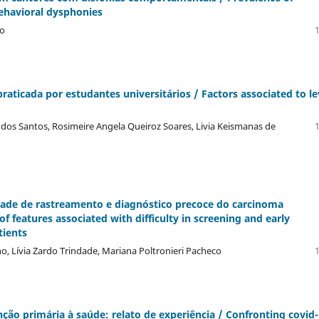
behavioral dysphonies
ho
1
a praticada por estudantes universitários / Factors associated to le
os Santos, Rosimeire Angela Queiroz Soares, Livia Keismanas de
1
culdade de rastreamento e diagnóstico precoce do carcinoma
f features associated with difficulty in screening and early
tients
o, Lí­via Zardo Trindade, Mariana Poltronieri Pacheco
1
ção primária à saúde: relato de experiência / Confronting covid-