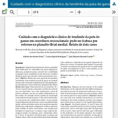
Cuidado com o diagnóstico clínico da tendinite da pata de ganso em corredores recreacionais: pode ser fratura por estresse no planalto tibial medial. Relato de dois casos / Beware with the clinical diagnosis of pes anserine tendinitis in recreational runners: it may be a stress fracture in the medial tibial plateau. Report of two cases