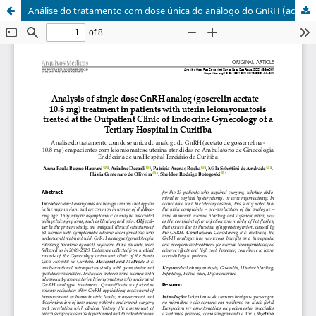
Análise do tratamento com dose única do análogo do GnRH (acetato de gosserrelina - 10,8 mg) em pacientes com leiomiomatose uterina atendidas no Ambulatório de Ginecologia Endócrina de um Hospital Terciário de Curitiba / Analysis of single dose GnRH analog (goserelin acetate – 10.8 mg) treatment in patients with uterin leiomyomatosis treated at the Outpatient Clinic of Endocrine Gynecology of a Tertiary Hospital in Curitiba