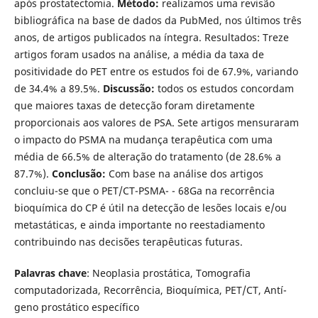
após prostatectomia.
Método:
realizamos uma revisão
bibliográfica na base de dados da PubMed, nos últimos três
anos, de artigos publicados na í­ntegra. Resultados: Treze
artigos foram usados na análise, a média da taxa de
positividade do PET entre os estudos foi de 67.9%, variando
de 34.4% a 89.5%.
Discussão:
todos os estudos concordam
que maiores taxas de detecção foram diretamente
proporcionais aos valores de PSA. Sete artigos mensuraram
o impacto do PSMA na mudança terapêutica com uma
média de 66.5% de alteração do tratamento (de 28.6% a
87.7%).
Conclusão:
Com base na análise dos artigos
concluiu-se que o PET/CT-PSMA- - 68Ga na recorrência
bioquí­mica do CP é útil na detecção de lesões locais e/ou
metastáticas, e ainda importante no reestadiamento
contribuindo nas decisões terapêuticas futuras.
Palavras chave
: Neoplasia prostática, Tomografia
computadorizada, Recorrência, Bioquí­mica, PET/CT, Antí­
geno prostático especí­fico