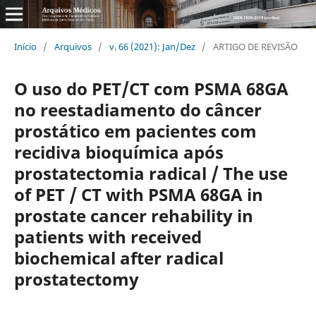
Início
/
Arquivos
/
v. 66 (2021): Jan/Dez
/
ARTIGO DE REVISÃO
O uso do PET/CT com PSMA 68GA
no reestadiamento do câncer
prostático em pacientes com
recidiva bioquí­mica após
prostatectomia radical / The use
of PET / CT with PSMA 68GA in
prostate cancer rehability in
patients with received
biochemical after radical
prostatectomy