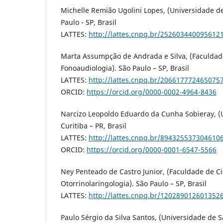
Michelle Remião Ugolini Lopes, (Universidade d
Paulo - SP, Brasil
LATTES:
http://lattes.cnpq.br/252603440095612
Marta Assumpção de Andrada e Silva, (Faculdad
Fonoaudiologia). São Paulo – SP, Brasil
LATTES:
http://lattes.cnpq.br/206617772465075
ORCID:
https://orcid.org/0000-0002-4964-8436
Narcizo Leopoldo Eduardo da Cunha Sobieray, (
Curitiba – PR, Brasil
LATTES:
http://lattes.cnpq.br/894325537304610
ORCID:
https://orcid.org/0000-0001-6547-5566
Ney Penteado de Castro Junior, (Faculdade de C
Otorrinolaringologia). São Paulo – SP, Brasil
LATTES:
http://lattes.cnpq.br/120289012601352
Paulo Sérgio da Silva Santos, (Universidade de