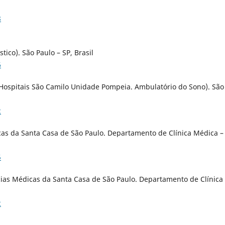
8
ico). São Paulo – SP, Brasil
6
 Hospitais São Camilo Unidade Pompeia. Ambulatório do Sono). São
2
cas da Santa Casa de São Paulo. Departamento de Clí­nica Médica –
5
ias Médicas da Santa Casa de São Paulo. Departamento de Clí­nica
2