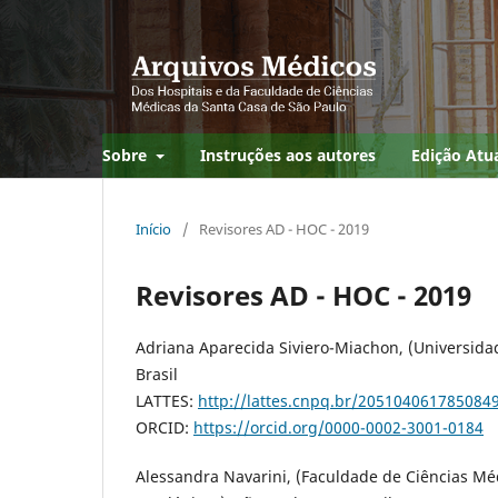
Sobre
Instruções aos autores
Edição Atu
Início
/
Revisores AD - HOC - 2019
Revisores AD - HOC - 2019
Adriana Aparecida Siviero-Miachon, (Universidad
Brasil
LATTES:
http://lattes.cnpq.br/205104061785084
ORCID:
https://orcid.org/0000-0002-3001-0184
Alessandra Navarini, (Faculdade de Ciências Mé