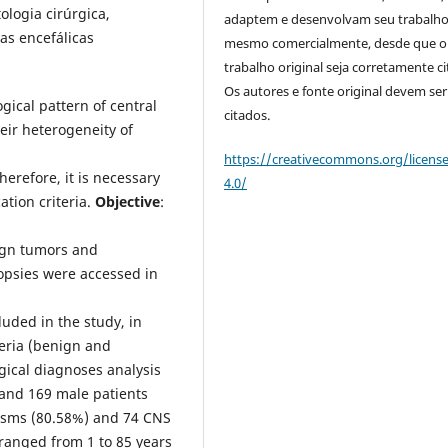
ologia cirúrgica,
adaptem e desenvolvam seu trabalho
as encefálicas
mesmo comercialmente, desde que o
trabalho original seja corretamente ci
Os autores e fonte original devem ser
ical pattern of central
citados.
ir heterogeneity of
https://creativecommons.org/licens
herefore, it is necessary
4.0/
ation criteria.
Objective
:
ign tumors and
iopsies were accessed in
luded in the study, in
teria (benign and
gical diagnoses analysis
 and 169 male patients
asms (80.58%) and 74 CNS
ranged from 1 to 85 years