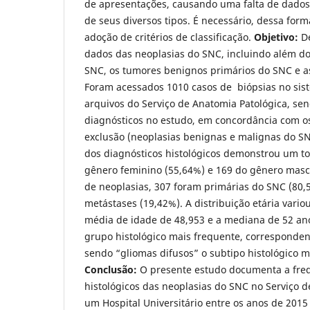
de apresentações, causando uma falta de dados 
de seus diversos tipos. É necessário, dessa form
adoção de critérios de classificação.
Objetivo:
De
dados das neoplasias do SNC, incluindo além do
SNC, os tumores benignos primários do SNC e a
Foram acessados 1010 casos de biópsias no sist
arquivos do Serviço de Anatomia Patológica, sen
diagnósticos no estudo, em concordância com os 
exclusão (neoplasias benignas e malignas do S
dos diagnósticos histológicos demonstrou um to
gênero feminino (55,64%) e 169 do gênero mascu
de neoplasias, 307 foram primárias do SNC (80,
metástases (19,42%). A distribuição etária vari
média de idade de 48,953 e a mediana de 52 an
grupo histológico mais frequente, corresponden
sendo “gliomas difusos” o subtipo histológico m
Conclusão:
O presente estudo documenta a freq
histológicos das neoplasias do SNC no Serviço 
um Hospital Universitário entre os anos de 2015