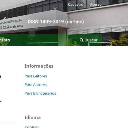
Cadastro
Acesso
ntato
Buscar
Informações
o
Para Leitores
Para Autores
Para Bibliotecários
r
Idioma
English