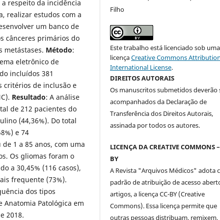
a respeito da incidência
Filho
a, realizar estudos com a
senvolver um banco de
s cânceres primários do
Este trabalho está licenciado sob um
s metástases.
Método
:
licença
Creative Commons Attribution
ema eletrônico de
International License
.
do incluídos 381
DIREITOS AUTORAIS
critérios de inclusão e
Os manuscritos submetidos deverão 
NC).
Resultado
: A análise
acompanhados da Declaração de
tal de 212 pacientes do
Transferência dos Direitos Autorais,
lino (44,36%). Do total
assinada por todos os autores.
58%) e 74
ou de 1 a 85 anos, com uma
LICENÇA DA CREATIVE COMMONS –
os. Os gliomas foram o
BY
do a 30,45% (116 casos),
A Revista "Arquivos Médicos" adota
ais frequente (73%).
padrão de atribuição de acesso abert
uência dos tipos
artigos, a licença CC-BY (Creative
de Anatomia Patológica em
Commons). Essa licença permite que
 e 2018.
outras pessoas distribuam, remixem,