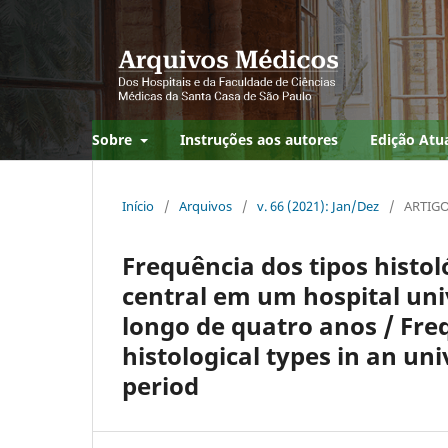
Sobre
Instruções aos autores
Edição Atu
Início
/
Arquivos
/
v. 66 (2021): Jan/Dez
/
ARTIGO
Frequência dos tipos histo
central em um hospital uni
longo de quatro anos / Fre
histological types in an uni
period