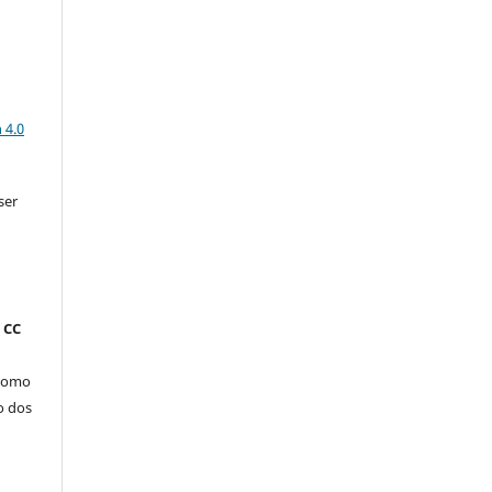
a
 4.0
ser
 CC
 como
o dos