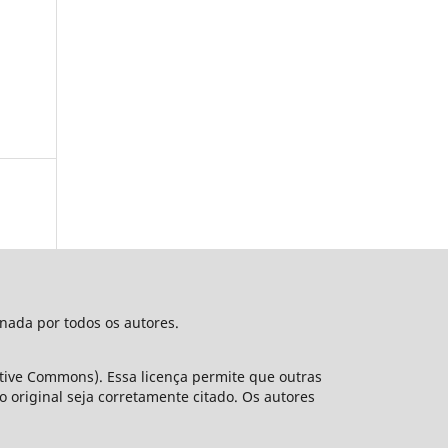
nada por todos os autores.
ative Commons). Essa licença permite que outras
original seja corretamente citado. Os autores