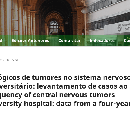
al
Edições Anteriores
Como citar
Indexadores
Co
 ORIGINAL
lógicos de tumores no sistema nervos
versitário: levantamento de casos ao
quency of central nervous tumors
versity hospital: data from a four-yea