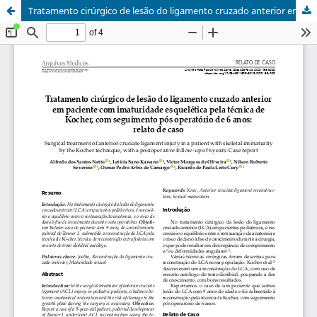
Tratamento cirúrgico de lesão do ligamento cruzado anterior em paciente com imaturidade esquelética pela técnica de Kocher, com seguimento pós operatório de 6 anos: relato de caso / Surgical treatment of anterior cruciate ligament injury in a patient with skeletal immaturity by the Kocher technique, with a postoperative follow-up of 6 years: case report