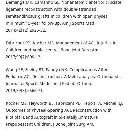
Demange MK, Camanho GL. Nonanatomic anterior cruciate
ligament reconstruction with double-stranded
semitendinosus grafts in children with open physes:
minimum 15-year follow-up. Am J Sports Med.
2014;42(12):2926-32.
Fabricant PD, Kocher MS. Management of ACL Injuries in
Children and Adolescents. J Bone Joint Surg Am.
2017;99(7):600-12.
Wong SE, Feeley BT, Pandya NK. Complications After
Pediatric ACL Reconstruction: A Meta-analysis. Orthopaedic
Journal of Sports Medicine. J Pediatr Orthop.
2019;39(8):e566-71.
Kocher MS, Heyworth BE, Fabricant PD, Tepolt FA, Micheli LJ.
Outcomes of Physeal-Sparing ACL Reconstruction with
Iliotibial Band Autograft in Skeletally Immature
Prepubescent Children. J Bone Joint Surg Am.