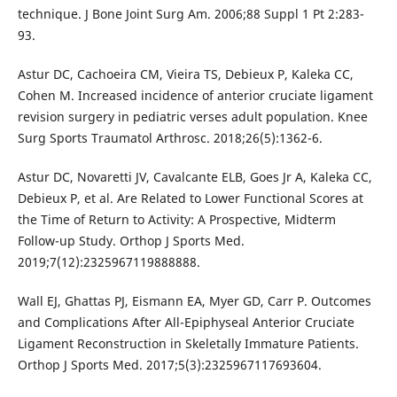
technique. J Bone Joint Surg Am. 2006;88 Suppl 1 Pt 2:283-
93.
Astur DC, Cachoeira CM, Vieira TS, Debieux P, Kaleka CC,
Cohen M. Increased incidence of anterior cruciate ligament
revision surgery in pediatric verses adult population. Knee
Surg Sports Traumatol Arthrosc. 2018;26(5):1362-6.
Astur DC, Novaretti JV, Cavalcante ELB, Goes Jr A, Kaleka CC,
Debieux P, et al. Are Related to Lower Functional Scores at
the Time of Return to Activity: A Prospective, Midterm
Follow-up Study. Orthop J Sports Med.
2019;7(12):2325967119888888.
Wall EJ, Ghattas PJ, Eismann EA, Myer GD, Carr P. Outcomes
and Complications After All-Epiphyseal Anterior Cruciate
Ligament Reconstruction in Skeletally Immature Patients.
Orthop J Sports Med. 2017;5(3):2325967117693604.