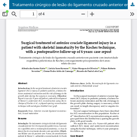
Tratamento cirúrgico de lesão do ligamento cruzado anterior em paciente com imaturidade esquelética pela técnica de Kocher, com seguimento pós operatório de 6 anos: relato de caso / Surgical treatment of anterior cruciate ligament injury in a patient with skeletal immaturity by the Kocher technique, with a postoperative follow-up of 6 years: case report