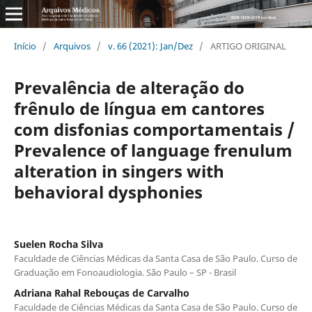
Início
/
Arquivos
/
v. 66 (2021): Jan/Dez
/
ARTIGO ORIGINAL
Prevalência de alteração do
frênulo de lí­ngua em cantores
com disfonias comportamentais /
Prevalence of language frenulum
alteration in singers with
behavioral dysphonies
Suelen Rocha Silva
Faculdade de Ciências Médicas da Santa Casa de São Paulo. Curso de
Graduação em Fonoaudiologia. São Paulo – SP - Brasil
Adriana Rahal Rebouças de Carvalho
Faculdade de Ciências Médicas da Santa Casa de São Paulo. Curso de