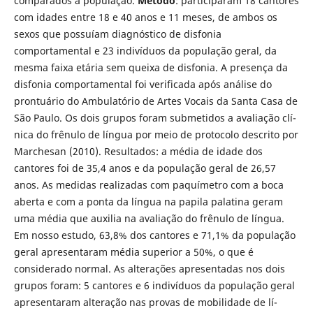
comparados a população.
Método
: participaram 18 cantores
com idades entre 18 e 40 anos e 11 meses, de ambos os
sexos que possuí­am diagnóstico de disfonia
comportamental e 23 indiví­duos da população geral, da
mesma faixa etária sem queixa de disfonia. A presença da
disfonia comportamental foi verificada após análise do
prontuário do Ambulatório de Artes Vocais da Santa Casa de
São Paulo. Os dois grupos foram submetidos a avaliação clí­
nica do frênulo de lí­ngua por meio de protocolo descrito por
Marchesan (2010). Resultados: a média de idade dos
cantores foi de 35,4 anos e da população geral de 26,57
anos. As medidas realizadas com paquí­metro com a boca
aberta e com a ponta da lí­ngua na papila palatina geram
uma média que auxilia na avaliação do frênulo de lí­ngua.
Em nosso estudo, 63,8% dos cantores e 71,1% da população
geral apresentaram média superior a 50%, o que é
considerado normal. As alterações apresentadas nos dois
grupos foram: 5 cantores e 6 indiví­duos da população geral
apresentaram alteração nas provas de mobilidade de lí­