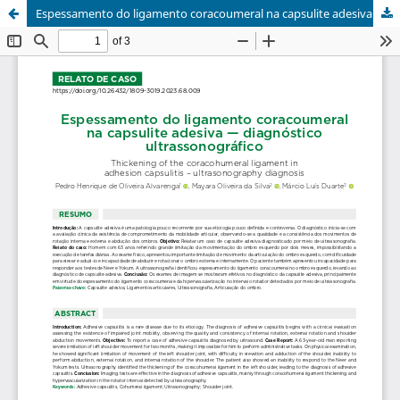
Espessamento do ligamento coracoumeral na capsulite adesiva: diagnóstico ultrassonográfico / Thickening of the coracohumeral ligament in adhesion capsulitis: ultrasonography diagnosis