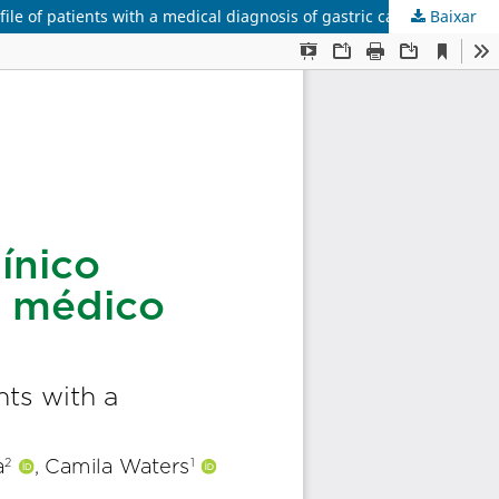
le of patients with a medical diagnosis of gastric cancer
Baixar