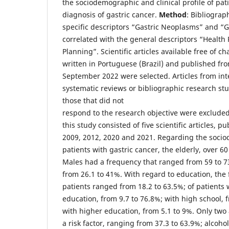
the sociodemographic and clinical profile of pat
diagnosis of gastric cancer.
Method
: Bibliograp
specific descriptors “Gastric Neoplasms” and “
correlated with the general descriptors “Health 
Planning”. Scientific articles available free of cha
written in Portuguese (Brazil) and published fr
September 2022 were selected. Articles from int
systematic reviews or bibliographic research stu
those that did not
respond to the research objective were exclude
this study consisted of five scientific articles, p
2009, 2012, 2020 and 2021. Regarding the socio
patients with gastric cancer, the elderly, over 60
Males had a frequency that ranged from 59 to 
from 26.1 to 41%. With regard to education, the f
patients ranged from 18.2 to 63.5%; of patients
education, from 9.7 to 76.8%; with high school, 
with higher education, from 5.1 to 9%. Only two 
a risk factor, ranging from 37.3 to 63.9%; alcoho