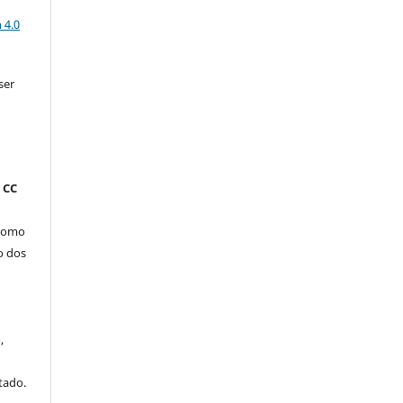
a
 4.0
ser
 CC
 como
o dos
,
tado.