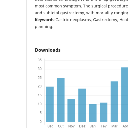
most common symptom. The surgical procedures
and subtotal gastrectomy, with mortality rangin
Keyword
s:Gastric neoplasms, Gastrectomy, Heath
planning.
Downloads