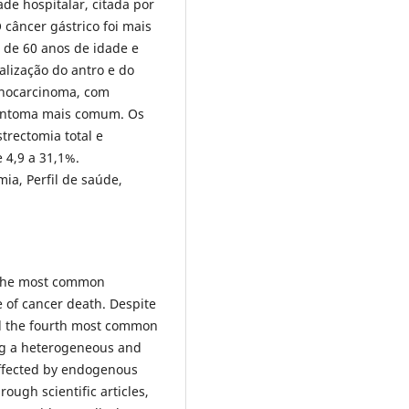
de hospitalar, citada por
O câncer gástrico foi mais
 de 60 anos de idade e
alização do antro e do
denocarcinoma, com
sintoma mais comum. Os
trectomia total e
 4,9 a 31,1%.
mia, Perfil de saúde,
f the most common
 of cancer death. Despite
till the fourth most common
ing a heterogeneous and
affected by endogenous
hrough scientific articles,