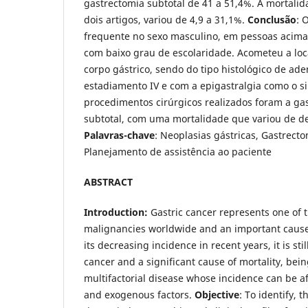
gastrectomia subtotal de 41 a 51,4%. A mortalida
dois artigos, variou de 4,9 a 31,1%.
Conclusão
: 
frequente no sexo masculino, em pessoas acima
com baixo grau de escolaridade. Acometeu a loc
corpo gástrico, sendo do tipo histológico de a
estadiamento IV e com a epigastralgia como o 
procedimentos cirúrgicos realizados foram a gas
subtotal, com uma mortalidade que variou de de
Palavras-chave
: Neoplasias gástricas, Gastrecto
Planejamento de assistência ao paciente
ABSTRACT
Introduction:
Gastric cancer represents one o
malignancies worldwide and an important cause
its decreasing incidence in recent years, it is s
cancer and a significant cause of mortality, be
multifactorial disease whose incidence can be 
and exogenous factors.
Objective
: To identify, t