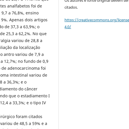
Os autores e fonte original devem ser
tes analfabetos foi de
citados.
 9,7 a 76,8%, ensino
a 9%. Apenas dois artigos
https://creativecommons.org/licens
do de 37,3 a 63,9%; o
4.0/
 de 25,3 a 62,2%. No que
ralgia variou de 28,8 a
liação da localização
 antro variou de 7,9 a
 a 12,7%; no fundo de 0,9
co de adenocarcinoma foi
oma intestinal variou de
8 a 36,3%; e o
adiamento do câncer
endo que o estadiamento I
 12,4 a 33,3%; e o tipo IV
irúrgico foram citados
 variou de 48,5 a 59% e a