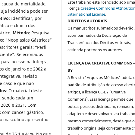
Este trabalho está licenciado sob um
 causa de mortalidade,
licença
Creative Commons Attribution
uja incidência pode ser
International License
.
tivo
: Identificar, por
DIREITOS AUTORAIS
fico e clínico dos
Os manuscritos submetidos deverão 
trico.
Método
: Pesquisa
acompanhados da Declaração de
cos: “Neoplasias Gástricas”
Transferência dos Direitos Autorais,
critores gerais: “Perfil
assinada por todos os autores.
ciente”. Selecionados
, para acesso na íntegra,
LICENÇA DA CREATIVE COMMONS –
os de janeiro de 2002 a
BY
ntegrativa, revisão
A Revista "Arquivos Médicos" adota
de caso e que não
padrão de atribuição de acesso abert
dos
: O material deste
artigos, a licença CC-BY (Creative
os, sendo cada um
Commons). Essa licença permite que
, 2020 e 2021. Com
outras pessoas distribuam, remixem,
s com câncer gástrico,
adaptem e desenvolvam seu trabalho
xo masculino apresentou
mesmo comercialmente, desde que o
trabalho original seja corretamente ci
iou de 26,1 a 41%. No que