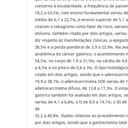
concerne à escolaridade, a frequência de pacien
18,2 a 63,5%; com ensino fundamental variou de
médio de 6,7 a 22,7%, e ensino superior de 5,1 
citaram o tabagismo como fator de risco, varian
etilismo, também citado por dois artigos, variou
diz respeito às manifestações clínicas, a epigast
38,5% e a perda ponderal de 3,9 a 23,9%. Na ava
anatômica do câncer gástrico, o acometimento no
54,5%; no corpo de 1,9 a 31,9%; na cárdia de 4,6
a 4,5% e no piloro de 0,6 a 3%. O tipo histológi
citado em dois artigos, sendo que o adenocarcin
19,9 a 38,7%; o adenocarcinoma SOE variou de 1
adenocarcinoma difuso, de 13,8 a 17,3%. O est
gástrico também foi avaliado em dois artigos, s
variou de 4,1 a 6,8%; o II de 8,6 a 19,1%; o III de
de
32,2 a 40,8%. Dados relativos ao procedimento c
por dois artigos, sendo que a gastrectomia total