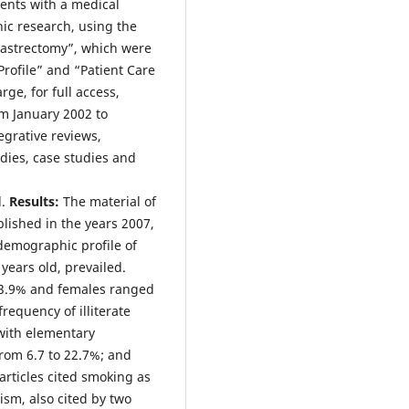
ients with a medical
hic research, using the
Gastrectomy”, which were
Profile” and “Patient Care
rge, for full access,
om January 2002 to
egrative reviews,
dies, case studies and
d.
Results:
The material of
ublished in the years 2007,
demographic profile of
 years old, prevailed.
73.9% and females ranged
requency of illiterate
 with elementary
from 6.7 to 22.7%; and
articles cited smoking as
lism, also cited by two