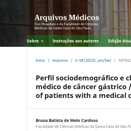
Sobre
Instruções aos autores
Edição Atu
Início
/
Arquivos
/
V. 68 (2023): Jan/Dez
/
ARTIGO
Perfil sociodemográfico e c
médico de câncer gástrico /
of patients with a medical 
Bruna Batista de Melo Cardoso
Faculdade de Ciências Médicas da Santa Casa de São 