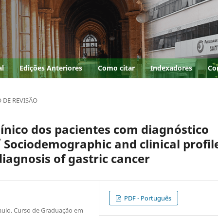
al
Edições Anteriores
Como citar
Indexadores
Co
 DE REVISÃO
línico dos pacientes com diagnóstico
 Sociodemographic and clinical profil
diagnosis of gastric cancer
PDF - Português
Paulo. Curso de Graduação em