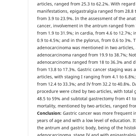
articles, ranged from 25.3 to 62.2%. With regard 
manifestations, epigastralgia ranged from 28.8 
from 3.9 to 23.9%. In the assessment of the anat
cancer, involvement in the antrum ranged from 7
from 1.9 to 31.9%; in cardia, from 4.6 to 12.7%;
0.9 to 4.5%; and in the pylorus, from 0.6 to 3%. T
adenocarcinoma was mentioned in two articles, 
adenocarcinoma ranged from 19.9 to 38.7%; Not
adenocarcinoma ranged from 18 to 36.3% and d
from 13.8 to 17.3%. Gastric cancer staging was a
articles, with staging I ranging from 4.1 to 6.8%; 
from 12.4 to 33.3%; and IV from 32.2 to 40.8%. Da
procedure were cited by two articles, with tota
48.5 to 59% and subtotal gastrectomy from 41 to
mortality, mentioned by two articles, ranged fro
Conclusion:
Gastric cancer was more frequent in
years of age and with a low level of education. It
the antrum and gastric body, being of the histol
adenocarcinoma, stage IV and with epigastralgi