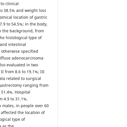
to clinical
to 38.5% and weight loss
omical location of gastric
.9 to 54.5%; in the body,
 in the background, from
he histological type of
and intestinal
 otherwise specified
iffuse adenocarcinoma
lso evaluated in two
II from 8.6 to 19.1%; III
ta related to surgical
l gastrectomy ranging from
 51.4%. Hospital
m 4.9 to 31.1%.
 males, in people over 60
 affected the location of
ogical type of
a as the