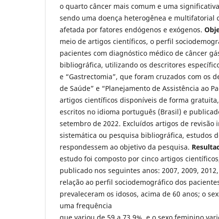
o quarto câncer mais comum e uma significativa
sendo uma doença heterogênea e multifatorial c
afetada por fatores endógenos e exógenos.
Obje
meio de artigos científicos, o perfil sociodemográ
pacientes com diagnóstico médico de câncer gás
bibliográfica, utilizando os descritores específi
e “Gastrectomia”, que foram cruzados com os des
de Saúde” e “Planejamento de Assistência ao Pa
artigos científicos disponíveis de forma gratuita
escritos no idioma português (Brasil) e publicad
setembro de 2022. Excluídos artigos de revisão i
sistemática ou pesquisa bibliográfica, estudos 
respondessem ao objetivo da pesquisa.
Resulta
estudo foi composto por cinco artigos científic
publicado nos seguintes anos: 2007, 2009, 2012
relação ao perfil sociodemográfico dos paciente
prevaleceram os idosos, acima de 60 anos; o se
uma frequência
que variou de 59 a 73,9%, e o sexo feminino var