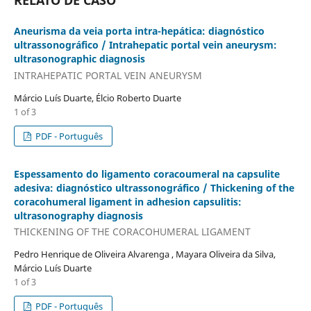
RELATO DE CASO
Aneurisma da veia porta intra-hepática: diagnóstico
ultrassonográfico / Intrahepatic portal vein aneurysm:
ultrasonographic diagnosis
INTRAHEPATIC PORTAL VEIN ANEURYSM
Márcio Luís Duarte, Élcio Roberto Duarte
1 of 3
PDF - Português
Espessamento do ligamento coracoumeral na capsulite
adesiva: diagnóstico ultrassonográfico / Thickening of the
coracohumeral ligament in adhesion capsulitis:
ultrasonography diagnosis
THICKENING OF THE CORACOHUMERAL LIGAMENT
Pedro Henrique de Oliveira Alvarenga , Mayara Oliveira da Silva,
Márcio Luís Duarte
1 of 3
PDF - Português