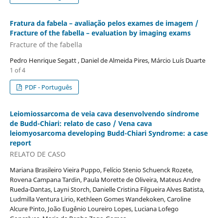
Fratura da fabela – avaliação pelos exames de imagem /
Fracture of the fabella – evaluation by imaging exams
Fracture of the fabella
Pedro Henrique Segatt , Daniel de Almeida Pires, Márcio Luí­s Duarte
1 of 4
PDF - Português
Leiomiossarcoma de veia cava desenvolvendo síndrome
de Budd-Chiari: relato de caso / Vena cava
leiomyosarcoma developing Budd-Chiari Syndrome: a case
report
RELATO DE CASO
Mariana Brasileiro Vieira Puppo, Felício Stenio Schuenck Rozete,
Rovena Campana Tardin, Paula Morette de Oliveira, Mateus Andre
Rueda-Dantas, Layni Storch, Danielle Cristina Filgueira Alves Batista,
Ludmilla Ventura Lirio, Kethleen Gomes Wandekoken, Caroline
Alcure Pinto, João Eugênio Loureiro Lopes, Luciana Lofego