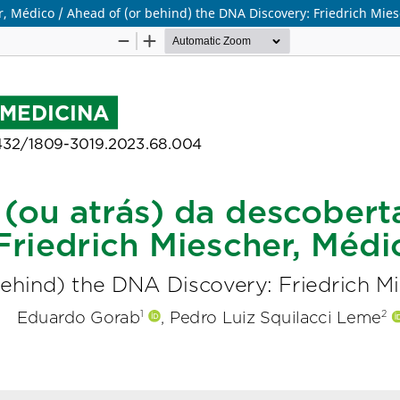
r, Médico / Ahead of (or behind) the DNA Discovery: Friedrich Mies