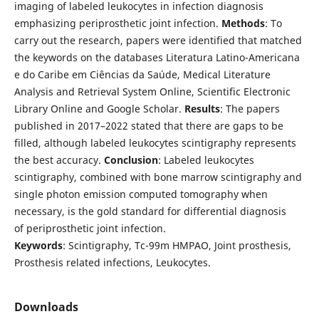
imaging of labeled leukocytes in infection diagnosis
emphasizing periprosthetic joint infection.
Methods
: To
carry out the research, papers were identified that matched
the keywords on the databases Literatura Latino-Americana
e do Caribe em Ciências da Saúde, Medical Literature
Analysis and Retrieval System Online, Scientific Electronic
Library Online and Google Scholar.
Results
: The papers
published in 2017–2022 stated that there are gaps to be
filled, although labeled leukocytes scintigraphy represents
the best accuracy.
Conclusion
: Labeled leukocytes
scintigraphy, combined with bone marrow scintigraphy and
single photon emission computed tomography when
necessary, is the gold standard for differential diagnosis
of periprosthetic joint infection.
Keywords
: Scintigraphy, Tc-99m HMPAO, Joint prosthesis,
Prosthesis related infections, Leukocytes.
Downloads