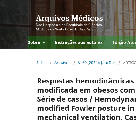
Sobre
Instruções aos autores
Edição Atu
Início
/
Arquivos
/
V. 69 (2024): Jan/Dez
/
ARTIG
Respostas hemodinâmicas e
modificada em obesos com 
Série de casos / Hemodyna
modified Fowler posture in
mechanical ventilation. Cas