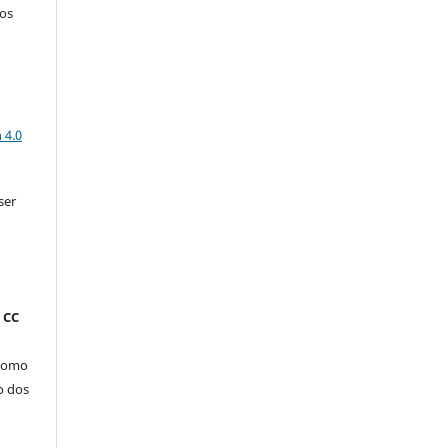
dos
a
 4.0
ser
 CC
 como
o dos