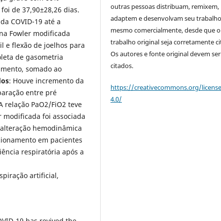
outras pessoas distribuam, remixem,
foi de 37,90±28,26 dias.
adaptem e desenvolvam seu trabalho
 da COVID-19 até a
mesmo comercialmente, desde que o
 na Fowler modificada
trabalho original seja corretamente ci
l e flexão de joelhos para
Os autores e fonte original devem ser
oleta de gasometria
citados.
namento, somado ao
dos
: Houve incremento da
https://creativecommons.org/licens
paração entre pré
4.0/
A relação PaO2/FiO2 teve
r modificada foi associada
 alteração hemodinâmica
icionamento em pacientes
iência respiratória após a
piração artificial,
OVID-19 has revived the