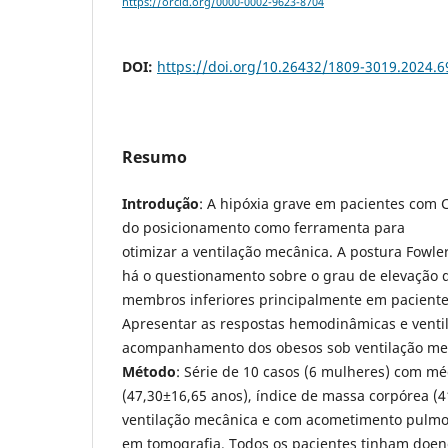
https://orcid.org/0000-0002-9623-8704
DOI:
https://doi.org/10.26432/1809-3019.2024.6
Resumo
Introdução
: A hipóxia grave em pacientes com
do posicionamento como ferramenta para
otimizar a ventilação mecânica. A postura Fowle
há o questionamento sobre o grau de elevação d
membros inferiores principalmente em pacient
Apresentar as respostas hemodinâmicas e ventil
acompanhamento dos obesos sob ventilação me
Método
: Série de 10 casos (6 mulheres) com mé
(47,30±16,65 anos), índice de massa corpórea (
ventilação mecânica e com acometimento pulmo
em tomografia. Todos os pacientes tinham doe