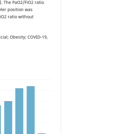
). The PaO2/FiO2 ratio
ler position was
iO2 ratio without
ficial; Obesity; COVID-19,