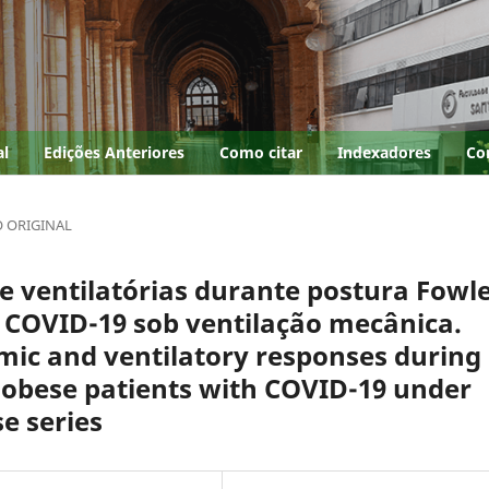
al
Edições Anteriores
Como citar
Indexadores
Co
O ORIGINAL
 ventilatórias durante postura Fowl
COVID-19 sob ventilação mecânica.
mic and ventilatory responses during
 obese patients with COVID-19 under
e series