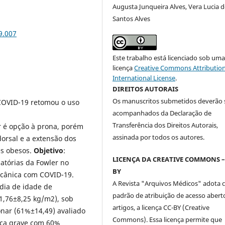
Augusta Junqueira Alves, Vera Lucia 
Santos Alves
9.007
Este trabalho está licenciado sob um
licença
Creative Commons Attribution
International License
.
DIREITOS AUTORAIS
Os manuscritos submetidos deverão 
 COVID-19 retomou o uso
acompanhados da Declaração de
Transferência dos Direitos Autorais,
r é opção à prona, porém
assinada por todos os autores.
orsal e a extensão dos
es obesos.
Objetivo
:
LICENÇA DA CREATIVE COMMONS –
atórias da Fowler no
BY
cânica com COVID-19.
A Revista "Arquivos Médicos" adota
dia de idade de
padrão de atribuição de acesso abert
41,76±8,25 kg/m2), sob
artigos, a licença CC-BY (Creative
nar (61%±14,49) avaliado
Commons). Essa licença permite que
nça grave com 60%