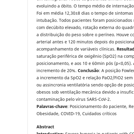
evoluindo a óbito. O tempo médio de internação 
Foi em média 12,30±8 dias o tempo de sintomas
intubação. Todos pacientes foram posicionados
com decúbito elevado, rotação externa do quadri
a distribuição do peso sobre o períneo. Houve c
arterial antes e 120 minutos depois do posicio
acompanhamento de variáveis clínicas.
Resulta
saturação periférica de oxigênio (SpO2) na com
posicionamento, e aos 10 e 60min pós (p<0,05). 
incremento de 20%.
Conclusão
: A posição Fowle
a incremento da SpO2 e relação PaO2/FiO2 sem
ou assincronia ventilatória sendo opção de pos
obesos sob ventilação mecânica devido a insufic
contaminação pelo vírus SARS-CoV-2.
Palavras-chave
: Posicionamento do paciente, Res
Obesidade, COVID-19, Cuidados críticos
Abstract
Introduction
: Severe hypoxia in patients with C