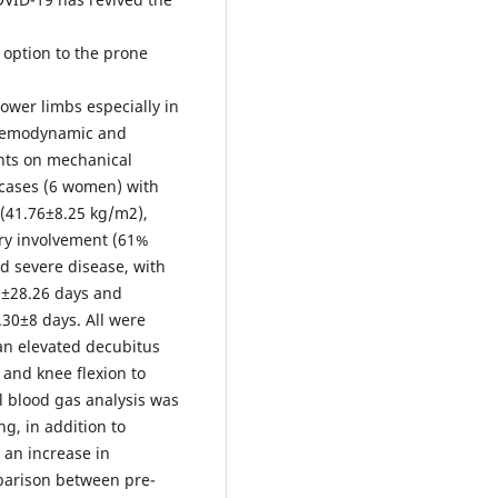
 option to the prone
lower limbs especially in
 hemodynamic and
ents on mechanical
0 cases (6 women) with
(41.76±8.25 kg/m2),
ry involvement (61%
d severe disease, with
0±28.26 days and
30±8 days. All were
 an elevated decubitus
n and knee flexion to
l blood gas analysis was
g, in addition to
 an increase in
parison between pre-