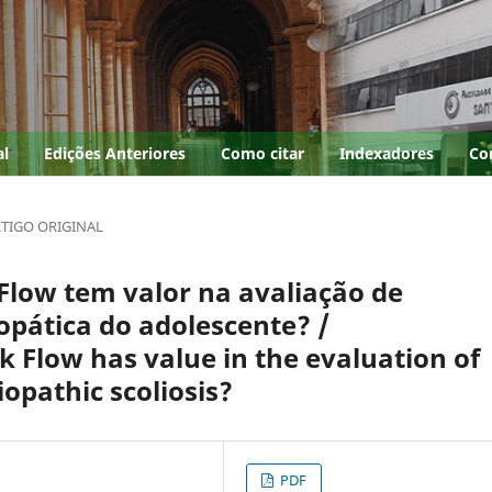
al
Edições Anteriores
Como citar
Indexadores
Co
TIGO ORIGINAL
low tem valor na avaliação de
opática do adolescente? /
Flow has value in the evaluation of
iopathic scoliosis?
PDF