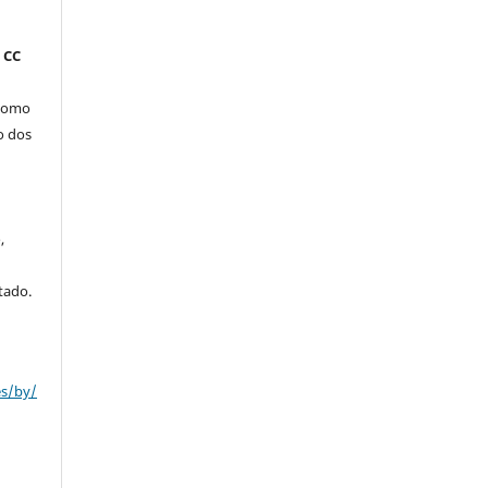
 CC
 como
o dos
,
tado.
es/by/