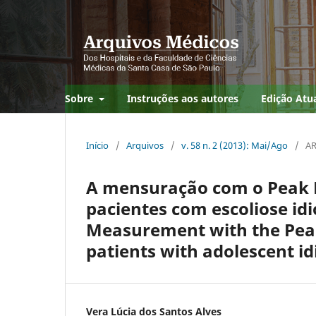
Sobre
Instruções aos autores
Edição Atu
Início
/
Arquivos
/
v. 58 n. 2 (2013): Mai/Ago
/
AR
A mensuração com o Peak F
pacientes com escoliose idi
Measurement with the Peak 
patients with adolescent id
Vera Lúcia dos Santos Alves