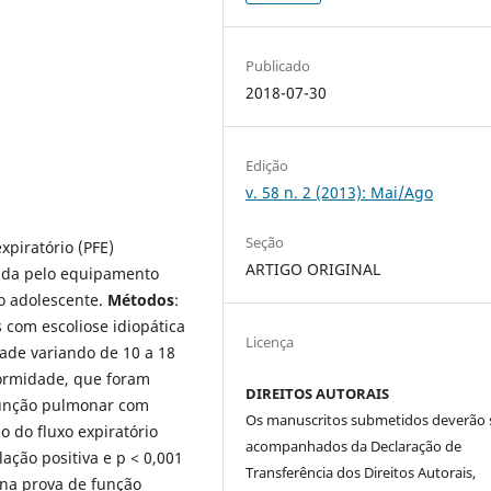
Publicado
2018-07-30
Edição
v. 58 n. 2 (2013): Mai/Ago
Seção
xpiratório (PFE)
ARTIGO ORIGINAL
ada pelo equipamento
do adolescente.
Métodos
:
 com escoliose idiopática
Licença
dade variando de 10 a 18
formidade, que foram
DIREITOS AUTORAIS
 função pulmonar com
Os manuscritos submetidos deverão 
o do fluxo expiratório
acompanhados da Declaração de
ação positiva e p < 0,001
Transferência dos Direitos Autorais,
 na prova de função