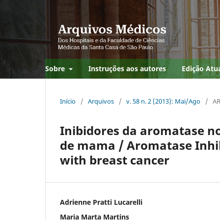
Sobre
Instruções aos autores
Edição Atu
Início
/
Arquivos
/
v. 58 n. 2 (2013): Mai/Ago
/
AR
Inibidores da aromatase n
de mama / Aromatase Inhib
with breast cancer
Adrienne Pratti Lucarelli
Maria Marta Martins