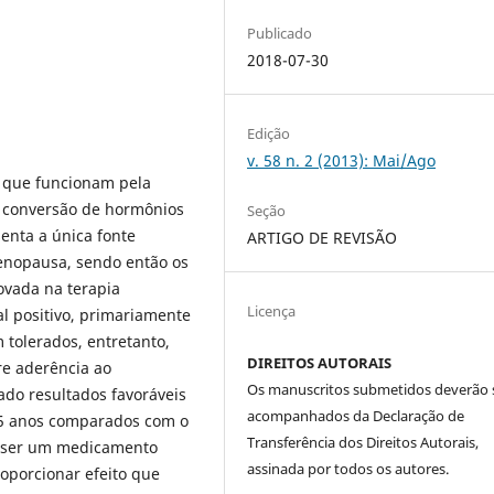
Publicado
2018-07-30
Edição
v. 58 n. 2 (2013): Mai/Ago
s que funcionam pela
a conversão de hormônios
Seção
enta a única fonte
ARTIGO DE REVISÃO
enopausa, sendo então os
ovada na terapia
Licença
 positivo, primariamente
tolerados, entretanto,
DIREITOS AUTORAIS
re aderência ao
Os manuscritos submetidos deverão 
ado resultados favoráveis
acompanhados da Declaração de
 15 anos comparados com o
Transferência dos Direitos Autorais,
r ser um medicamento
assinada por todos os autores.
oporcionar efeito que