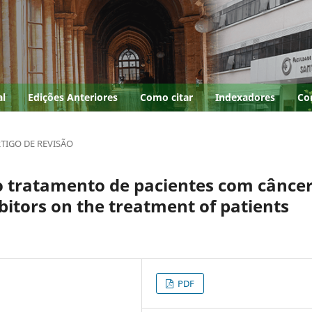
al
Edições Anteriores
Como citar
Indexadores
Co
TIGO DE REVISÃO
o tratamento de pacientes com cânce
itors on the treatment of patients
PDF