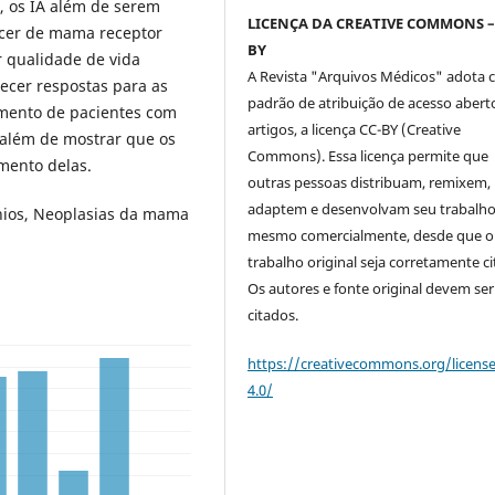
 os IA além de serem
LICENÇA DA CREATIVE COMMONS –
cer de mama receptor
BY
 qualidade de vida
A Revista "Arquivos Médicos" adota
necer respostas para as
padrão de atribuição de acesso abert
mento de pacientes com
artigos, a licença CC-BY (Creative
além de mostrar que os
Commons). Essa licença permite que
mento delas.
outras pessoas distribuam, remixem,
adaptem e desenvolvam seu trabalho
nios, Neoplasias da mama
mesmo comercialmente, desde que o
trabalho original seja corretamente ci
Os autores e fonte original devem ser
citados.
https://creativecommons.org/licens
4.0/