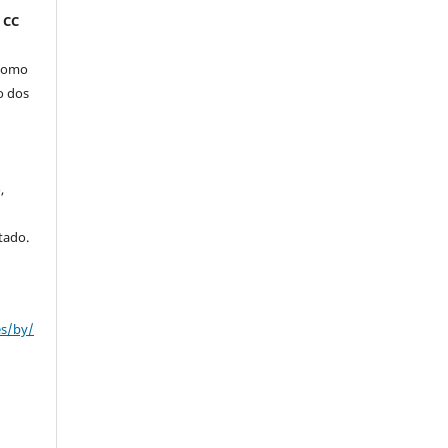
 CC
 como
o dos
,
tado.
es/by/