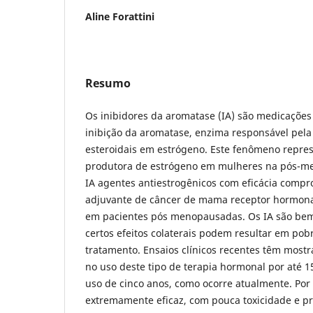
Aline Forattini
Resumo
Os inibidores da aromatase (IA) são medicaçõe
inibição da aromatase, enzima responsável pel
esteroidais em estrógeno. Este fenômeno repres
produtora de estrógeno em mulheres na pós-m
IA agentes antiestrogênicos com eficácia compr
adjuvante de câncer de mama receptor hormonal
em pacientes pós menopausadas. Os IA são bem 
certos efeitos colaterais podem resultar em pob
tratamento. Ensaios clí­nicos recentes têm mostr
no uso deste tipo de terapia hormonal por até
uso de cinco anos, como ocorre atualmente. Po
extremamente eficaz, com pouca toxicidade e pr