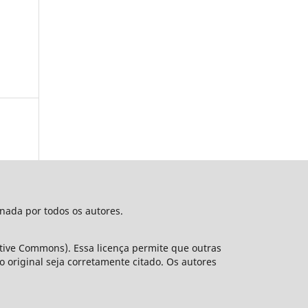
nada por todos os autores.
ative Commons). Essa licença permite que outras
original seja corretamente citado. Os autores