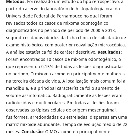
Métodos:
Foi realizado um estudo do tipo retrospectivo, a
partir do acervo do laboratório de histopatologia oral da
Universidade Federal de Pernambuco no qual foram
revisados todos os casos de mixoma odontogênico
diagnosticados no perí­odo de perí­odo de 2000 a 2018,
segundo os dados obtidos da ficha clí­nica de solicitação de
exame histológico, com posterior reavaliação microscópica.
A análise estatí­stica foi de caráter descritivo.
Resultados:
Foram encontrados 10 casos de mixoma odontogênico, o
que representou 0.15% de todas as lesões diagnosticadas
no perí­odo. O mixoma acometeu principalmente mulheres
na terceira década de vida. A localização mais comum foi a
mandí­bula, e a principal caracterí­stica foi o aumento de
volume assintomático. Radiograficamente as lesões eram
radiolúcidas e multiloculares. Em todas as lesões foram
observadas as tí­picas células de origem mesenquimal,
fusiformes, arredondadas ou estreladas, dispersas em uma
matriz mixoide abundante. Tempo de evolução médio de 22
meses.
Conclusão
: O MO acometeu principalmente