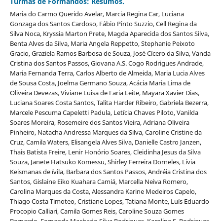
Turmas de Formandos: Resumos.
Maria do Carmo Querido Avelar, Marcia Regina Car, Luciana
Gonzaga dos Santos Cardoso, Fábio Pinto Suzzio, Cell Regina da
Silva Noca, Kryssia Marton Prete, Magda Aparecida dos Santos Silva,
Benta Alves da Silva, Maria Angela Reppetto, Stephanie Peixoto
Gracio, Graziela Ramos Barbosa de Souza, José Cí­cero da Silva, Vanda
Cristina dos Santos Passos, Giovana A.S. Cogo Rodrigues Andrade,
Maria Fernanda Terra, Carlos Alberto de Almeida, Maria Lucia Alves
de Sousa Costa, Joelma Germano Souza, Acácia Maria Lima de
Oliveira Devezas, Viviane Luisa de Faria Leite, Mayara Xavier Dias,
Luciana Soares Costa Santos, Talita Harder Ribeiro, Gabriela Bezerra,
Marcele Pescuma Capeletti Padula, Letí­cia Chaves Piloto, Vanilda
Soares Moreira, Rosemeire dos Santos Vieira, Adriana Oliveira
Pinheiro, Natacha Andressa Marques da Silva, Caroline Cristine da
Cruz, Camila Waters, Elisangela Alves Silva, Danielle Castro Janzen,
Thais Batista Freire, Lenir Honório Soares, Cleidinha Jesus da Silva
Souza, Janete Hatsuko Komessu, Shirley Ferreira Dorneles, Lí­via
Keismanas de ívila, Barbara dos Santos Passos, Andréia Cristina dos
Santos, Gislaine Eiko Kuahara Camiá, Marcella Neiva Romero,
Carolina Marques da Costa, Alessandra Karine Medeiros Capelo,
Thiago Costa Timoteo, Cristiane Lopes, Tatiana Monte, Luí­s Eduardo
Procopio Calliari, Camila Gomes Reis, Caroline Souza Gomes
Bernardo, Fernanda Machado Silva Rodrigues, Karoline S. Rodrigues