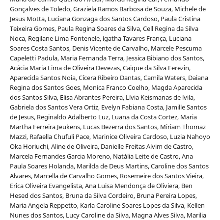
Gonçalves de Toledo, Graziela Ramos Barbosa de Souza, Michele de
Jesus Motta, Luciana Gonzaga dos Santos Cardoso, Paula Cristina
Teixeira Gomes, Paula Regina Soares da Silva, Cell Regina da Silva
Noca, Regilane Lima Fontenele, ígatha Tavares França, Luciana
Soares Costa Santos, Denis Vicente de Carvalho, Marcele Pescuma
Capeletti Padula, Maria Fernanda Terra, Jessica Bibiano dos Santos,
Acácia Maria Lima de Oliveira Devezas, Caique da Silva Ferezin,
Aparecida Santos Noia, Cí­cera Ribeiro Dantas, Camila Waters, Daiana
Regina dos Santos Goes, Monica Franco Coelho, Magda Aparecida
dos Santos Silva, Elisa Abrantes Pereira, Lí­via Keismanas de ívila,
Gabriela dos Santos Vera Ortiz, Evelyn Fabiana Costa, Jamille Santos
de Jesus, Reginaldo Adalberto Luz, Luana da Costa Cortez, Maria
Martha Ferreira Jeukens, Lucas Bezerra dos Santos, Miriam Thomaz
Mazzi, Rafaella Chufuli Pace, Marinice Oliveira Cardoso, Luzia Nahoyo
Oka Horiuchi, Aline de Oliveira, Danielle Freitas Alvim de Castro,
Marcela Fernandes Garcia Moreno, Natália Leite de Castro, Ana
Paula Soares Holanda, Marilda de Deus Martins, Caroline dos Santos
Alvares, Marcella de Carvalho Gomes, Rosemeire dos Santos Vieira,
Erica Oliveira Evangelista, Ana Luisa Mendonça de Oliviera, Ben
Hesed dos Santos, Bruna da Silva Cordeiro, Bruna Pereira Lopes,
Maria Angela Reppetto, Karla Caroline Soares Lopes da Silva, Kellen
Nunes dos Santos, Lucy Caroline da Silva, Magna Alves Silva, Marilia