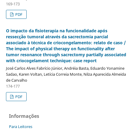
169-173
PDF
O impacto da fisioterapia na funcionalidade após
ressecção tumoral através da sacrectomia parcial
associado à técnica de criocongelamento: relato de caso /
The impact of physical therapy on functionality after
tumor resonance through sacrectomy partially associated
with criocogelament technique: case report
José Carlos Alves Fabrí­cio Júnior, Andréia Basta, Eduardo Yonamine
Sadao, Karen Voltan, Letí­cia Correia Monte, Nilza Aparecida Almeida
de Carvalho
174-177
PDF
Informações
Para Leitores