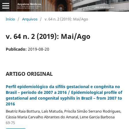
Início
/
Arquivos
/
v. 64 n. 2 (2019): Mai/Ago
v. 64 n. 2 (2019): Mai/Ago
Publicado:
2019-08-20
ARTIGO ORIGINAL
Perfil epidemiológico da sí­filis gestacional e congênita no
Brasil – perí­odo de 2007 a 2016 / Epidemiological profile of
gestational and congenital syphilis in Brazil – from 2007 to
2016
Beatriz Raia Bottura, Laí­s Matuda, Priscila Simão Serrano Rodrigues,
Cássia Maria Carvalho Abrantes do Amaral, Lene Garcia Barbosa
69-75