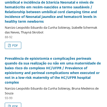
umbilical e incidência de Icterí­cia Neonatal e ní­veis de
hematócrito em recém-nascidos a termo saudáveis /
Relationship between umbilical cord clamping time and
incidence of Neonatal Jaundice and hematocrit levels in
healthy term newborns
Narcizo Leopoldo Eduardo da Cunha Sobieray, Izabelle Schermak
das Neves, Thayná Skrobot
88-92
PDF
Prevalência de episiotomia e complicações perineais
quando da sua realização ou não em uma maternidade de
baixo risco do complexo HC/UFPR / Prevalence of
episiotomy and perineal complications when executed or
not in a low-risk maternity of the HC/UFPR hospital
complex
Narcizo Leopoldo Eduardo da Cunha Sobieray, Bruna Medeiros de
Souza
93-99
PDF