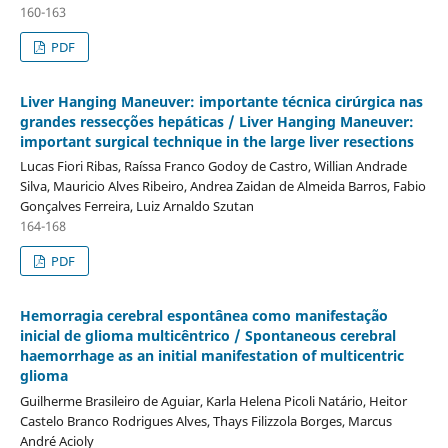
160-163
PDF
Liver Hanging Maneuver: importante técnica cirúrgica nas
grandes ressecções hepáticas / Liver Hanging Maneuver:
important surgical technique in the large liver resections
Lucas Fiori Ribas, Raí­ssa Franco Godoy de Castro, Willian Andrade
Silva, Mauricio Alves Ribeiro, Andrea Zaidan de Almeida Barros, Fabio
Gonçalves Ferreira, Luiz Arnaldo Szutan
164-168
PDF
Hemorragia cerebral espontânea como manifestação
inicial de glioma multicêntrico / Spontaneous cerebral
haemorrhage as an initial manifestation of multicentric
glioma
Guilherme Brasileiro de Aguiar, Karla Helena Picoli Natário, Heitor
Castelo Branco Rodrigues Alves, Thays Filizzola Borges, Marcus
André Acioly