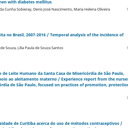
men with diabetes mellitus
da Cunha Sobieray, Denis José Nascimento, Maria Helena Oliveira
1
nita no Brasil, 2007-2016 / Temporal analysis of the incidence of
 Souza, Lí­lia Paula de Souza Santos
1
o de Leite Humano da Santa Casa de Misericórdia de São Paulo,
poio ao aleitamento materno / Experience report from the nurse
rdia de São Paulo, focused on practices of promotion, protectio
1
rsidade de Curitiba acerca do uso de métodos contraceptivos /