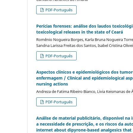
PDF-Português
Perí­cias forenses: análise dos laudos toxicológ
toxicological releases in the state of Ceará
Romênio Nogueira Borges, Karla Bruna Nogueira Torres
Sandna Larissa Freitas dos Santos, Isabel Cristina Oliv
PDF-Português
Aspectos clí­nicos e epidemiológicos dos tumor
enfermagem / Clinical and epidemiological asp
nursing actions
Andreza de Fatima Ribeiro Bianco, Livia Keismanas de Á
PDF-Português
Análise de material publicitário, disponí­vel n
a necessidade de prescrição, e os riscos da au
internet about dipyrone-based analgesics that a