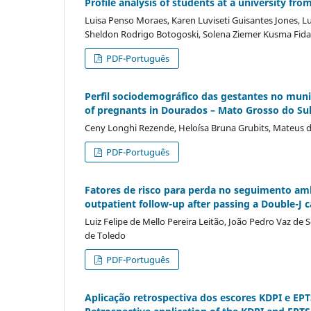
Profile analysis of students at a university fr
Luisa Penso Moraes, Karen Luviseti Guisantes Jones, Lua
Sheldon Rodrigo Botogoski, Solena Ziemer Kusma Fidal
PDF-Português
Perfil sociodemográfico das gestantes no muni
of pregnants in Dourados – Mato Grosso do Su
Ceny Longhi Rezende, Heloí­sa Bruna Grubits, Mateus da
PDF-Português
Fatores de risco para perda no seguimento ambu
outpatient follow-up after passing a Double-J 
Luiz Felipe de Mello Pereira Leitão, João Pedro Vaz de
de Toledo
PDF-Português
Aplicação retrospectiva dos escores KDPI e EPT