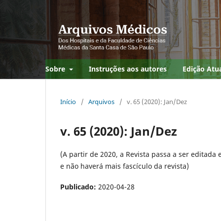
Sobre
Instruções aos autores
Edição Atu
Início
/
Arquivos
/
v. 65 (2020): Jan/Dez
v. 65 (2020): Jan/Dez
(A partir de 2020, a Revista passa a ser editad
e não haverá mais fascí­culo da revista)
Publicado:
2020-04-28