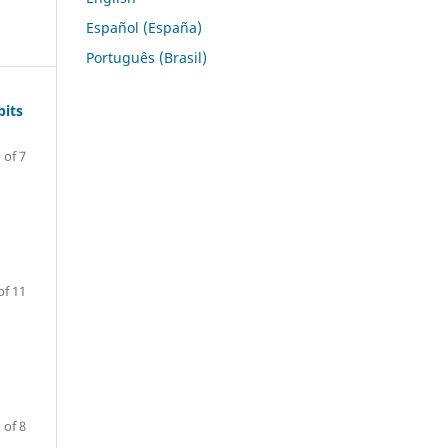
Español (España)
Português (Brasil)
bits
 of 7
of 11
 of 8