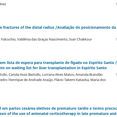
inez
1
he fractures of the distal radius /Avaliação do posicionamento da
ra Falcochio, Valdênia das Graças Nascimento, Ivan Chakkour
1
m lista de espera para transplante de fí­gado no Espí­rito Santo /
ts on waiting list for liver transplantation in Espí­rito Santo
rtollo, Camila Assis Bertollo, Lorrana Alves Matos, Amanda Brandão
1
edro Henrique de Andrade Araújo, Flávio Takemi Kataoka, Maria dos
 em partos cesárea eletivos de prematuro tardio e termo preco
on of the use of antenatal corticotherapy in late premature and