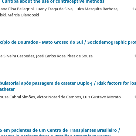
om Curitiba about the use of contraceptive methods
na Elisa Pellegrini, Luany Fraga da Silva, Luiza Mesquita Barbosa,
1 
ski, Márcia Olandoski
cí­pio de Dourados - Mato Grosso do Sul / Sociodemographic prof
l
 Silveira Cespedes, José Carlos Rosa Pires de Souza
1
latorial após passagem de cateter Duplo-J / Risk factors for los
catheter
 Souza Cabral Simões, Victor Notari de Campos, Luis Gustavo Morato
1
S em pacientes de um Centro de Transplantes Brasileiro /