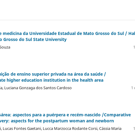
e medicina da Universidade Estadual de Mato Grosso do Sul / Ha
o Grosso do Sul State University
 Souza
1
uição de ensino superior privada na área da saúde /
te higher education institution in the health area
vila, Luciana Gonzaga dos Santos Cardoso
1 
sárea: aspectos para a puérpera e recém-nascido /Comparative
livery: aspects for the postpartum woman and newborn
ri, Lucas Fontes Gaetani, Lucca Marzocca Rodante Corsi, Cássia Maria
1