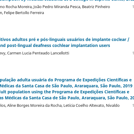
no Rocha Moreira, João Pedro Miranda Pesca, Beatriz Pinheiro
1
 Felipe Bertollo Ferreira
tivos adultos pré e pós-linguais usuários de implante coclear /
l and post-lingual deafness cochlear implantation users
Levy, Carmen Lucia Penteado Lancellotti
1
pulação adulta usuária do Programa de Expedições Cientí­ficas e
Médicas da Santa Casa de São Paulo, Araraquara, São Paulo, 2019 
dult population using the Programa de Expedições Cientí­ficas e
ias Médicas da Santa Casa de São Paulo, Araraquara, São Paulo, 2
s, Aline Borges Moreira da Rocha, Letí­cia Coelho Altevato, Nivaldo
1