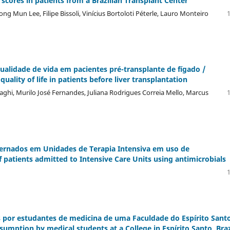
scores in patients from a Brazilian Transplant Center
g Mun Lee, Filipe Bissoli, Viní­cius Bortoloti Péterle, Lauro Monteiro
1
ualidade de vida em pacientes pré-transplante de fí­gado /
uality of life in patients before liver transplantation
ghi, Murilo José Fernandes, Juliana Rodrigues Correia Mello, Marcus
1
ternados em Unidades de Terapia Intensiva em uso de
 patients admitted to Intensive Care Units using antimicrobials
1
 por estudantes de medicina de uma Faculdade do Espí­rito Santo
sumption by medical students at a College in Espí­rito Santo, Braz