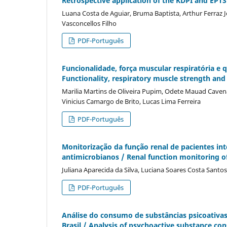
Retrospective application of the KDPI and EPTS 
Luana Costa de Aguiar, Bruma Baptista, Arthur Ferraz Jon
Vasconcellos Filho
PDF-Português
Funcionalidade, força muscular respiratória e q
Functionality, respiratory muscle strength and q
Marilia Martins de Oliveira Pupim, Odete Mauad Cavena
Vinicius Camargo de Brito, Lucas Lima Ferreira
PDF-Português
Monitorização da função renal de pacientes in
antimicrobianos / Renal function monitoring of
Juliana Aparecida da Silva, Luciana Soares Costa Santos
PDF-Português
Análise do consumo de substâncias psicoativas
Brasil / Analysis of psychoactive substance con