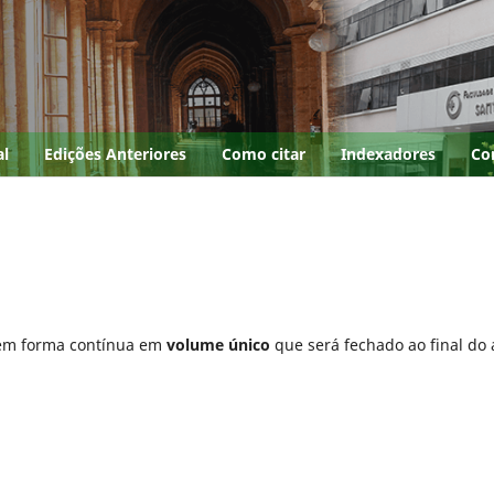
al
Edições Anteriores
Como citar
Indexadores
Co
a em forma contí­nua em
volume único
que será fechado ao final do