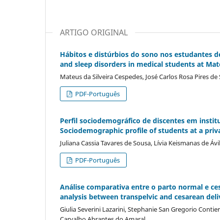
ARTIGO ORIGINAL
Hábitos e distúrbios do sono nos estudantes d
and sleep disorders in medical students at Mat
Mateus da Silveira Cespedes, José Carlos Rosa Pires de
PDF-Português
Perfil sociodemográfico de discentes em instit
Sociodemographic profile of students at a priva
Juliana Cassia Tavares de Sousa, Lí­via Keismanas de Á
PDF-Português
Análise comparativa entre o parto normal e ce
analysis between transpelvic and cesarean de
Giulia Severini Lazarini, Stephanie San Gregorio Contie
Carvalho Abrantes do Amaral