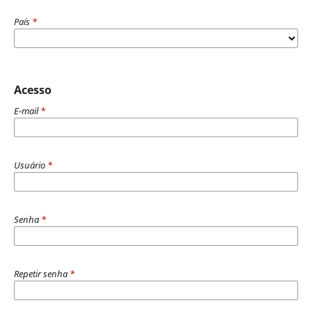
País
*
Acesso
E-mail
*
Usuário
*
Senha
*
Repetir senha
*