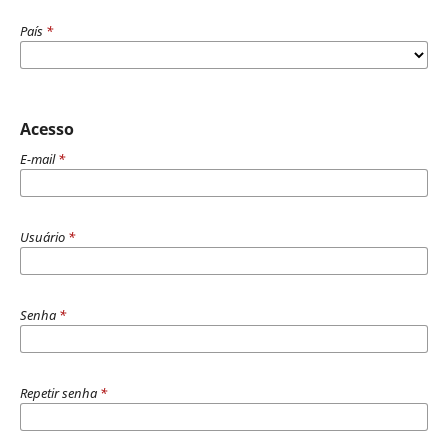
País
*
Acesso
E-mail
*
Usuário
*
Senha
*
Repetir senha
*