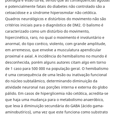
polifagia e visão turva, sendo que as consequências agudas
e potencialmente fatais do diabetes não controlado são a
cetoacidose e a síndrome hiperosmolar não cetótica.
Quadros neurológicos e distúrbios do movimento não são
critérios iniciais para o diagnóstico de DM2. O balismo é
caracterizado como um distúrbio do movimento,
hipercinético, raro, no qual o movimento é involuntário e
anormal, do tipo coréico, violento, com grande amplitude,
em arremesso, que envolve a musculatura apendicular
proximal e axial. A incidência do hemibalismo no mundo é
desconhecida, porém alguns autores citam algo em torno
de 1 caso para 500 000 na população geral. O hemibalismo
é uma consequência de uma lesão ou inativação funcional
do núcleo subtalâmico, determinando diminuição da
atividade neuronal nas porções interna e externa do globo
pálido. Em casos de hiperglicemia não cetótica, acredita-se
que haja uma mudança para o metabolismo anaeróbico,
que leva à diminuição secundária do GABA (ácido gama-
aminobutírico), uma vez que este funciona como substrato