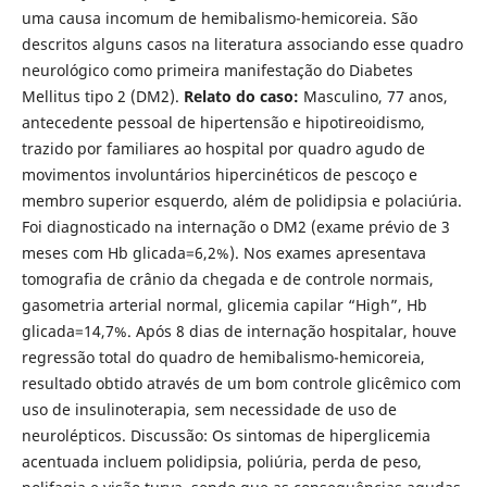
uma causa incomum de hemibalismo-hemicoreia. São
descritos alguns casos na literatura associando esse quadro
neurológico como primeira manifestação do Diabetes
Mellitus tipo 2 (DM2).
Relato do caso:
Masculino, 77 anos,
antecedente pessoal de hipertensão e hipotireoidismo,
trazido por familiares ao hospital por quadro agudo de
movimentos involuntários hipercinéticos de pescoço e
membro superior esquerdo, além de polidipsia e polaciúria.
Foi diagnosticado na internação o DM2 (exame prévio de 3
meses com Hb glicada=6,2%). Nos exames apresentava
tomografia de crânio da chegada e de controle normais,
gasometria arterial normal, glicemia capilar “High”, Hb
glicada=14,7%. Após 8 dias de internação hospitalar, houve
regressão total do quadro de hemibalismo-hemicoreia,
resultado obtido através de um bom controle glicêmico com
uso de insulinoterapia, sem necessidade de uso de
neurolépticos. Discussão: Os sintomas de hiperglicemia
acentuada incluem polidipsia, poliúria, perda de peso,