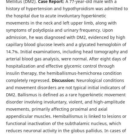
Mellitus (DM2).
Case Report:
A 77-year-old male with a
history of hypertension and hypothyroidism was admitted to
the hospital due to acute involuntary hyperkinetic
movements in the neck and left upper limb, along with
symptoms of polydipsia and urinary frequency. Upon
admission, he was diagnosed with DM2, evidenced by high
capillary blood glucose levels and a glycated hemoglobin of
14.7%. Initial examinations, including head tomography and
arterial blood gas analysis, were normal. After eight days of
hospitalization and effective glycemic control through
insulin therapy, the hemiballismus-hemichorea condition
completely regressed.
Discussion:
Neurological conditions
and movement disorders are not typical initial indicators of
DM2. Ballismus is defined as a rare hyperkinetic movement
disorder involving involuntary, violent, and high-amplitude
movements, primarily affecting proximal and axial
appendicular muscles. Hemiballismus is linked to lesions or
functional inactivation of the subthalamic nucleus, which
reduces neuronal activity in the globus pallidus. In cases of