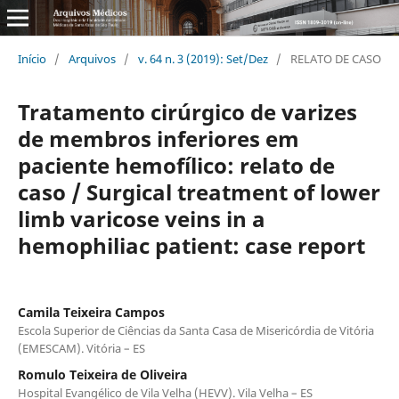
Início
/
Arquivos
/
v. 64 n. 3 (2019): Set/Dez
/
RELATO DE CASO
Tratamento cirúrgico de varizes
de membros inferiores em
paciente hemofí­lico: relato de
caso / Surgical treatment of lower
limb varicose veins in a
hemophiliac patient: case report
Camila Teixeira Campos
Escola Superior de Ciências da Santa Casa de Misericórdia de Vitória
(EMESCAM). Vitória – ES
Romulo Teixeira de Oliveira
Hospital Evangélico de Vila Velha (HEVV). Vila Velha – ES