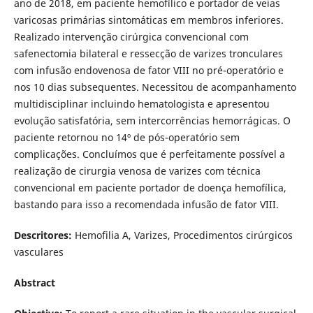
ano de 2018, em paciente hemofí­lico e portador de veias
varicosas primárias sintomáticas em membros inferiores.
Realizado intervenção cirúrgica convencional com
safenectomia bilateral e ressecção de varizes tronculares
com infusão endovenosa de fator VIII no pré-operatório e
nos 10 dias subsequentes. Necessitou de acompanhamento
multidisciplinar incluindo hematologista e apresentou
evolução satisfatória, sem intercorrências hemorrágicas. O
paciente retornou no 14º de pós-operatório sem
complicações. Concluí­mos que é perfeitamente possí­vel a
realização de cirurgia venosa de varizes com técnica
convencional em paciente portador de doença hemofí­lica,
bastando para isso a recomendada infusão de fator VIII.
Descritores:
Hemofilia A, Varizes, Procedimentos cirúrgicos
vasculares
Abstract