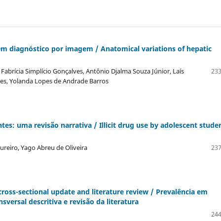
em diagnóstico por imagem / Anatomical variations of hepatic
abrí­cia Simplí­cio Gonçalves, Antônio Djalma Souza Júnior, Laí­s
233
es, Yolanda Lopes de Andrade Barros
ntes: uma revisão narrativa / Illicit drug use by adolescent stude
reiro, Yago Abreu de Oliveira
237
cross-sectional update and literature review / Prevalência em
sversal descritiva e revisão da literatura
244