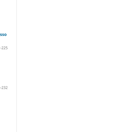
esso
-225
-232