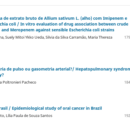
a de extrato bruto de Allium sativum L. (alho) com Imipenem e
hia coli / In vitro evaluation of drug association between crude
 and Meropenem against sensible Escherichia coli strains
, Suely Mitoi Ykko Ueda, Silvia da Silva Carramão, Maria Thereza
179
ria de pulso ou gasometria arterial?/ Hepatopulmonary syndro
y?
a Poltronieri Pacheco
184
il / Epidemiological study of oral cancer in Brazil
, Lí­lia Paula de Souza Santos
192