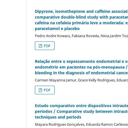
Dipyrone, isometheptene and caffeine associa
comparative double-blind study with paraceta
cafeí­na na cefaleia primária leve a moderada
paracetamol e placebo
Pedro Andre Kowacs, Fabiana Roveda, Ní­via Jardim To
PDF
Relação entre o espessamento endometrial e o
endométrio em pacientes na pós-menopausa / 
bleeding in the diagnosis of endometrial canc
Carmen Mayanna Jamur, Grace Kelly Rodrigues, Edua
PDF
Estudo comparativo entre dispositivos intraut
perí­odos / Comparative study between intraut
techniques and periods
Mayara Rodrigues Gonçalves, Eduarda Ramos Carlesse,