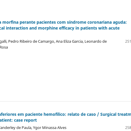
 da morfina perante pacientes com sí­ndrome coronariana aguda:
al interaction and morphine efficacy in patients with acute
alli, Pedro Ribeiro de Camargo, Ana Eliza Garcia, Leonardo de
251
 Rosa
eriores em paciente hemofí­lico: relato de caso / Surgical treat
atient: case report
Wanderley de Paula, Ygor Minassa Alves
258