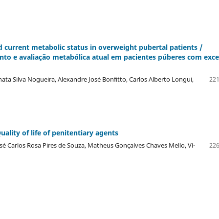
 current metabolic status in overweight pubertal patients /
nto e avaliação metabólica atual em pacientes púberes com exc
nata Silva Nogueira, Alexandre José Bonfitto, Carlos Alberto Longui,
221
ality of life of penitentiary agents
José Carlos Rosa Pires de Souza, Matheus Gonçalves Chaves Mello, Ví­
226