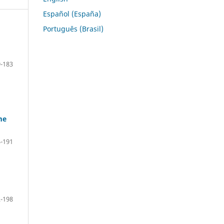
Español (España)
Português (Brasil)
-183
me
-191
-198