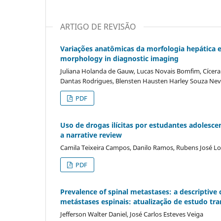
ARTIGO DE REVISÃO
Variações anatômicas da morfologia hepática 
morphology in diagnostic imaging
Juliana Holanda de Gauw, Lucas Novais Bomfim, Cí­cera F
Dantas Rodrigues, Blensten Hausten Harley Souza Nev
PDF
Uso de drogas ilí­citas por estudantes adolesce
a narrative review
Camila Teixeira Campos, Danilo Ramos, Rubens José Lou
PDF
Prevalence of spinal metastases: a descriptive 
metástases espinais: atualização de estudo tran
Jefferson Walter Daniel, José Carlos Esteves Veiga