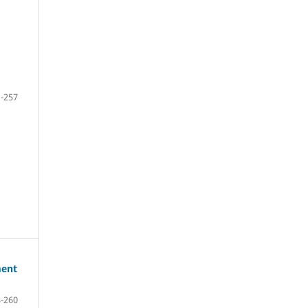
-257
ment
-260