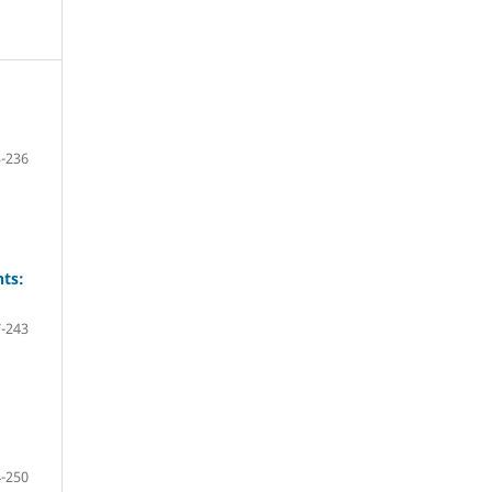
-236
nts:
-243
-250