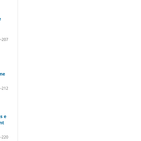
e
-207
ine
-212
s e
nt
-220