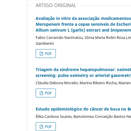
ARTIGO ORIGINAL
Avaliação in vitro da associação medicamentos
Meropenem frente a cepas sensí­veis de Escheric
Allium sativum L (garlic) extract and Imipenem
Fabio Carramão Narimatsu, Sônia Maria Rolim Rosa Lima
Gamberini
PDF
Triagem da sí­ndrome hepatopulmonar: oximet
screening: pulse oximetry or arterial gasometr
Cláudia Debona Mocelin, Marina Ribeiro Rocha, Marian
PDF
Estudo epidemiológico do câncer de boca no Bras
Élika Cardoso Soares, Bartolomeu Conceição Bastos Neto
PDF