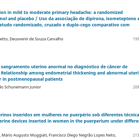
tion in mild to moderate primary headache: a randomized
mol and placebo / Uso da associação de dipirona, isometepteno 
: estudo randomizado, cruzado e duplo-cego comparativo com
setto, Deusvenir de Souza Carvalho
199
 sangramento uterino anormal no diagnóstico de câncer de
Relationship among endometrial thickening and abnormal uter
er in postmenopausal patients
rdo Schunemann Junior
208
erinos inseridos em mulheres no puerpério sob diferentes técnica
erine devices inserted in women in the puerperium under differe
 Mário Augusto Muggiati, Francisco Diego Negrão Lopes Neto,
213