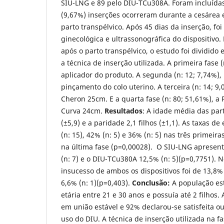
SIU-LNG e 89 pelo DIU-TCu308A. Foram incluí­das
(9,67%) inserções ocorreram durante a cesárea 
parto transpélvico. Após 45 dias da inserção, fo
ginecológica e ultrassonográfica do dispositivo.
após o parto transpélvico, o estudo foi dividido
a técnica de inserção utilizada. A primeira fase (
aplicador do produto. A segunda (n: 12; 7,74%), 
pinçamento do colo uterino. A terceira (n: 14; 9,
Cheron 25cm. E a quarta fase (n: 80; 51,61%), a 
Curva 24cm.
Resultados
: A idade média das part
(±5,9) e a paridade 2,1 filhos (±1,1). As taxas d
(n: 15), 42% (n: 5) e 36% (n: 5) nas três primeira
na última fase (p=0,00028). O SIU-LNG apresen
(n: 7) e o DIU-TCu380A 12,5% (n: 5)(p=0,7751). N
insucesso de ambos os dispositivos foi de 13,8% 
6,6% (n: 1)(p=0,403).
Conclusão:
A população es
etária entre 21 e 30 anos e possuí­a até 2 filhos.
em união estável e 92% declarou-se satisfeita ou
uso do DIU. A técnica de inserção utilizada na f