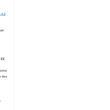
a
 4.0
ser
 CC
 como
o dos
,