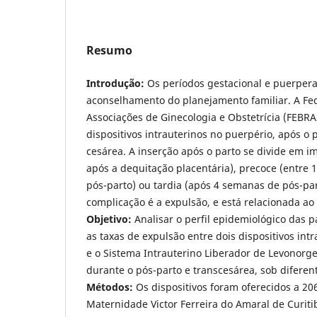
Resumo
Introdução:
Os perí­odos gestacional e puerpera
aconselhamento do planejamento familiar. A Fed
Associações de Ginecologia e Obstetrí­cia (FEBR
dispositivos intrauterinos no puerpério, após o 
cesárea. A inserção após o parto se divide em i
após a dequitação placentária), precoce (entre 
pós-parto) ou tardia (após 4 semanas de pós-par
complicação é a expulsão, e está relacionada a
Objetivo:
Analisar o perfil epidemiológico das p
as taxas de expulsão entre dois dispositivos int
e o Sistema Intrauterino Liberador de Levonorge
durante o pós-parto e transcesárea, sob diferent
Métodos:
Os dispositivos foram oferecidos a 20
Maternidade Victor Ferreira do Amaral de Curiti