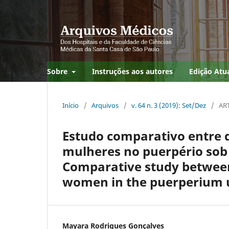
Sobre
Instruções aos autores
Edição Atu
Início
/
Arquivos
/
v. 64 n. 3 (2019): Set/Dez
/
AR
Estudo comparativo entre d
mulheres no puerpério sob d
Comparative study between 
women in the puerperium u
Mayara Rodrigues Gonçalves