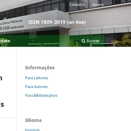
Cadastro
Acesso
ntato
Buscar
Informações
m
Para Leitores
Para Autores
Para Bibliotecários
ds
Idioma
English