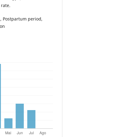
 rate.
n, Postpartum period,
ion