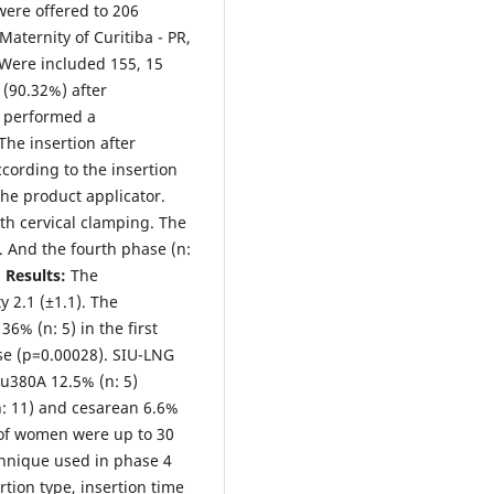
ere offered to 206
aternity of Curitiba - PR,
Were included 155, 15
 (90.32%) after
as performed a
The insertion after
ccording to the insertion
the product applicator.
th cervical clamping. The
 And the fourth phase (n:
.
Results:
The
y 2.1 (±1.1). The
6% (n: 5) in the first
ase (p=0.00028). SIU-LNG
Cu380A 12.5% (n: 5)
n: 11) and cesarean 6.6%
of women were up to 30
chnique used in phase 4
rtion type, insertion time