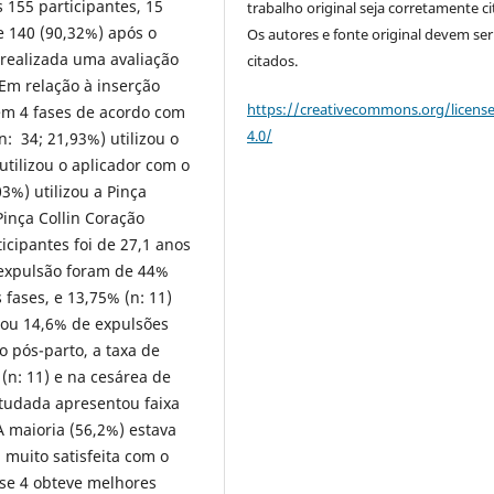
 155 participantes, 15
trabalho original seja corretamente ci
e 140 (90,32%) após o
Os autores e fonte original devem ser
i realizada uma avaliação
citados.
 Em relação à inserção
https://creativecommons.org/licens
 em 4 fases de acordo com
4.0/
n: 34; 21,93%) utilizou o
utilizou o aplicador com o
03%) utilizou a Pinça
Pinça Collin Coração
icipantes foi de 27,1 anos
e expulsão foram de 44%
s fases, e 13,75% (n: 11)
tou 14,6% de expulsões
o pós-parto, a taxa de
(n: 11) e na cesárea de
tudada apresentou faixa
 A maioria (56,2%) estava
 muito satisfeita com o
ase 4 obteve melhores