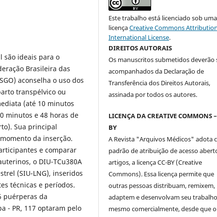
Este trabalho está licenciado sob um
licença
Creative Commons Attribution
International License
.
DIREITOS AUTORAIS
l são ideais para o
Os manuscritos submetidos deverão 
eração Brasileira das
acompanhados da Declaração de
ASGO) aconselha o uso dos
Transferência dos Direitos Autorais,
parto transpélvico ou
assinada por todos os autores.
mediata (até 10 minutos
10 minutos e 48 horas de
LICENÇA DA CREATIVE COMMONS –
to). Sua principal
BY
o momento da inserção.
A Revista "Arquivos Médicos" adota
articipantes e comparar
padrão de atribuição de acesso abert
rauterinos, o DIU-TCu380A
artigos, a licença CC-BY (Creative
strel (SIU-LNG), inseridos
Commons). Essa licença permite que
es técnicas e perí­odos.
outras pessoas distribuam, remixem,
6 puérperas da
adaptem e desenvolvam seu trabalho
ba - PR, 117 optaram pelo
mesmo comercialmente, desde que o