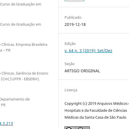
o Curso de Graduação em
Publicado
o Curso de Graduação em
2019-12-18
Edição
lí­nicas. Empresa Brasileira
a – PR
v. 64 n. 3 (2019): Set/Dez
Seção
ARTIGO ORIGINAL
lí­nicas. Gerência de Ensino
es (CHC/UFPR - EBSERH).
Licença
s. Departamento de
Copyright (c) 2019 Arquivos Médicos
– PR
Hospitais e da Faculdade de Ciências
Médicas da Santa Casa de São Paulo
4.3.213