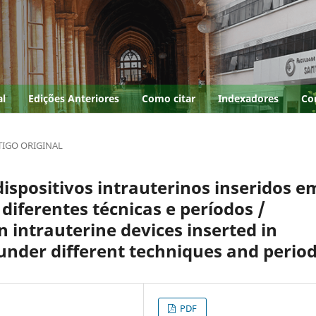
al
Edições Anteriores
Como citar
Indexadores
Co
TIGO ORIGINAL
ispositivos intrauterinos inseridos e
iferentes técnicas e perí­odos /
intrauterine devices inserted in
nder different techniques and perio
PDF