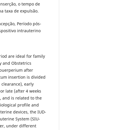
 inserção, o tempo de
na taxa de expulsão.
cepção, Perí­odo pós-
spositivo intrauterino
od are ideal for family
y and Obstetrics
 puerperium after
tum insertion is divided
 clearance), early
r late (after 4 weeks
 and is related to the
ological profile and
erine devices, the IUD-
uterine System (SIU-
er, under different