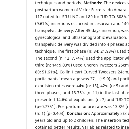
techniques and periods.
Methods:
The devices w
postpartum women of Victor Ferreira do Amaral M
117 opted for SIU-LNG and 89 for IUD-TCu308A. 
(9.67%) insertions occurred in cesarean and 140
transpelvic delivery. After 45 days insertion, w
gynecological and ultrasonographic evaluation. 
transpelvic delivery was divided into 4 phases a
technique. The first phase (n: 34; 21.93%) used 
The second (n: 12; 7.74%) used the applicator wi
third (n: 14; 9.03%) used Cheron Tweezers 25cm.
80; 51.61%), Collin Heart Curved Tweezers 24cm
participants' mean age was 27.1 (±5.9) and parit
expulsion rates were 44% (n: 15), 42% (n: 5) and 3
three phases, and 13.75% (n: 11) in the last ph
presented 14.6% of expulsions (n: 7) and IUD-T
(p=0.7751). Postpartum failure rate was 13.8% (
(n: 1) (p=0.403).
Conclusion:
Approximately 2/3 
years old and up to 2 children. The insertion te
obtained better results. Variables related to inse