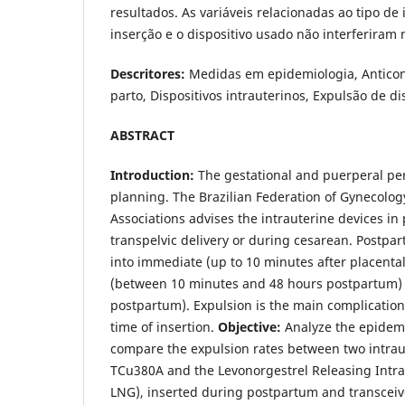
resultados. As variáveis relacionadas ao tipo de
inserção e o dispositivo usado não interferiram 
Descritores:
Medidas em epidemiologia, Anticon
parto, Dispositivos intrauterinos, Expulsão de di
ABSTRACT
Introduction:
The gestational and puerperal peri
planning. The Brazilian Federation of Gynecolog
Associations advises the intrauterine devices in
transpelvic delivery or during cesarean. Postpar
into immediate (up to 10 minutes after placental
(between 10 minutes and 48 hours postpartum) o
postpartum). Expulsion is the main complication,
time of insertion.
Objective:
Analyze the epidemi
compare the expulsion rates between two intraut
TCu380A and the Levonorgestrel Releasing Intra
LNG), inserted during postpartum and transceiv