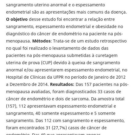
sangramento uterino anormal e o espessamento
endometrial são as apresentações mais comuns da doença.
O objetivo
desse estudo foi encontrar a relação entre
sangramento, espessamento endometrial e obesidade no
diagnóstico do câncer de endométrio na paciente na pós-
menopausa.
M
é
todos
: Trata-se de um estudo retrospectivo
no qual foi realizado o levantamento de dados das
pacientes na pós-menopausa submetidas à curetagem
uterina de prova (CUP) devido à queixa de sangramento
anormal e/ou apresentarem espessamento endometrial, no
Hospital de Clí­nicas da UFPR no perí­odo de Janeiro de 2012
a Dezembro de 2014.
Resultados:
Das 157 pacientes na pós-
menopausa avaliadas, foram diagnosticados 33 casos de
câncer de endométrio e dois de sarcoma. Da amostra total
(157), 112 apresentavam espessamento endometrial e
sangramento, 40 somente espessamento e 5 somente
sangramento. Das 112 com sangramento e espessamento,
foram encontrados 31 (27,7%) casos de câncer de
endométrio. Das 40 que apresentavam apenas