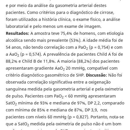
e por meio da análise da gasometria arterial destes
pacientes. Como critérios para o diagnóstico de cirrose,
foram utilizados a história clí­nica, o exame fí­sico, a análise
laboratorial e pelo menos um exame de imagem.
Resultados:
A amostra teve 75,4% de homens, com etiologia
alcoólica sendo mais prevalente (53%). A idade média foi de
54 anos, não tendo correlação com a PaO
(p = 0,754) e com
2
a AaO
(p = 0,574). A prevalência de pacientes Child A foi de
2
88,2% e Child B de 11,8%. A maioria (88,2%) dos pacientes
apresentaram gradiente AaO
20 mmHg, compatí­vel com
2
critério diagnóstico gasométrico de SHP.
Discussão:
Não foi
observada correlação significativa entre a oxigenação
sanguí­nea medida pela gasometria arterial e pela oximetria
de pulso. Pacientes com PaO
< 60 mmHg apresentaram
2
SatO
mí­nima de 93% e mediana de 97%, DP 2,2, comparado
2
com mí­nima de 85% e mediana de 87%, DP 3,9, nos
pacientes com ní­veis 60 mmHg (p = 0,827). Portanto, nota-se
que a SatO
medida pela oximetria de pulso não é um bom
2