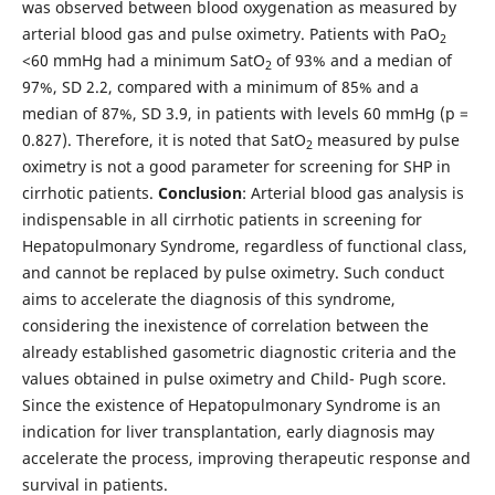
was observed between blood oxygenation as measured by
arterial blood gas and pulse oximetry. Patients with PaO
2
<60 mmHg had a minimum SatO
of 93% and a median of
2
97%, SD 2.2, compared with a minimum of 85% and a
median of 87%, SD 3.9, in patients with levels 60 mmHg (p =
0.827). Therefore, it is noted that SatO
measured by pulse
2
oximetry is not a good parameter for screening for SHP in
cirrhotic patients.
Conclusion
: Arterial blood gas analysis is
indispensable in all cirrhotic patients in screening for
Hepatopulmonary Syndrome, regardless of functional class,
and cannot be replaced by pulse oximetry. Such conduct
aims to accelerate the diagnosis of this syndrome,
considering the inexistence of correlation between the
already established gasometric diagnostic criteria and the
values obtained in pulse oximetry and Child- Pugh score.
Since the existence of Hepatopulmonary Syndrome is an
indication for liver transplantation, early diagnosis may
accelerate the process, improving therapeutic response and
survival in patients.