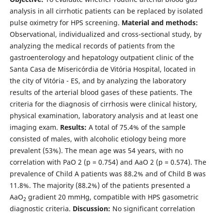
analysis in all cirrhotic patients can be replaced by isolated
pulse oximetry for HPS screening.
Material and methods:
Observational, individualized and cross-sectional study, by
analyzing the medical records of patients from the
gastroenterology and hepatology outpatient clinic of the
Santa Casa de Misericórdia de Vitória Hospital, located in
the city of Vitória - ES, and by analyzing the laboratory
results of the arterial blood gases of these patients. The
criteria for the diagnosis of cirrhosis were clinical history,
physical examination, laboratory analysis and at least one
imaging exam.
Results:
A total of 75.4% of the sample
consisted of males, with alcoholic etiology being more
prevalent (53%). The mean age was 54 years, with no
correlation with PaO 2 (p = 0.754) and AaO 2 (p = 0.574). The
prevalence of Child A patients was 88.2% and of Child B was
11.8%. The majority (88.2%) of the patients presented a
AaO
gradient 20 mmHg, compatible with HPS gasometric
2
diagnostic criteria.
Discussion
:
No significant correlation