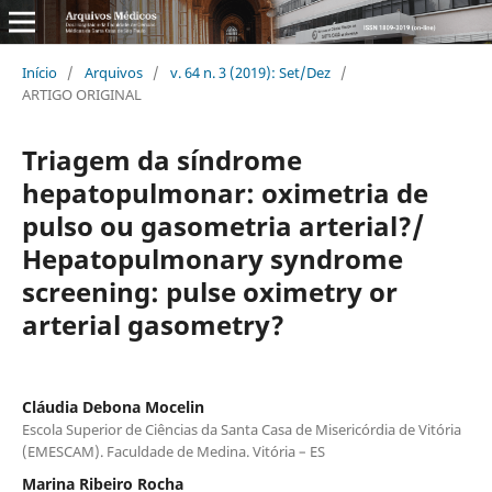
Início
/
Arquivos
/
v. 64 n. 3 (2019): Set/Dez
/
ARTIGO ORIGINAL
Triagem da sí­ndrome
hepatopulmonar: oximetria de
pulso ou gasometria arterial?/
Hepatopulmonary syndrome
screening: pulse oximetry or
arterial gasometry?
Cláudia Debona Mocelin
Escola Superior de Ciências da Santa Casa de Misericórdia de Vitória
(EMESCAM). Faculdade de Medina. Vitória – ES
Marina Ribeiro Rocha