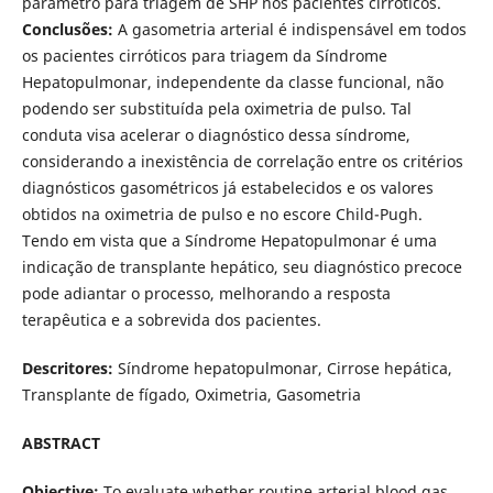
parâmetro para triagem de SHP nos pacientes cirróticos.
Conclusões:
A gasometria arterial é indispensável em todos
os pacientes cirróticos para triagem da Sí­ndrome
Hepatopulmonar, independente da classe funcional, não
podendo ser substituí­da pela oximetria de pulso. Tal
conduta visa acelerar o diagnóstico dessa sí­ndrome,
considerando a inexistência de correlação entre os critérios
diagnósticos gasométricos já estabelecidos e os valores
obtidos na oximetria de pulso e no escore Child-Pugh.
Tendo em vista que a Sí­ndrome Hepatopulmonar é uma
indicação de transplante hepático, seu diagnóstico precoce
pode adiantar o processo, melhorando a resposta
terapêutica e a sobrevida dos pacientes.
Descritores:
Sí­ndrome hepatopulmonar, Cirrose hepática,
Transplante de fí­gado, Oximetria, Gasometria
ABSTRACT
Objective:
To evaluate whether routine arterial blood gas