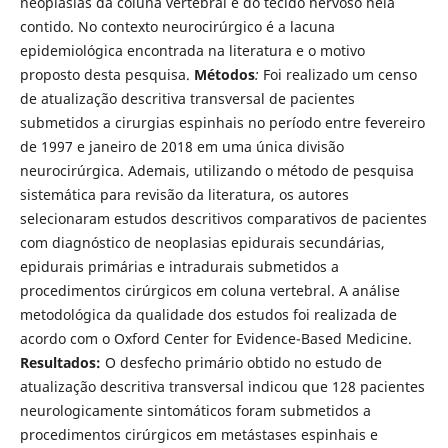
neoplasias da coluna vertebral e do tecido nervoso nela
contido. No contexto neurocirúrgico é a lacuna
epidemiológica encontrada na literatura e o motivo
proposto desta pesquisa.
Métodos
:
Foi realizado um censo
de atualização descritiva transversal de pacientes
submetidos a cirurgias espinhais no perí­odo entre fevereiro
de 1997 e janeiro de 2018 em uma única divisão
neurocirúrgica. Ademais, utilizando o método de pesquisa
sistemática para revisão da literatura, os autores
selecionaram estudos descritivos comparativos de pacientes
com diagnóstico de neoplasias epidurais secundárias,
epidurais primárias e intradurais submetidos a
procedimentos cirúrgicos em coluna vertebral. A análise
metodológica da qualidade dos estudos foi realizada de
acordo com o Oxford Center for Evidence-Based Medicine.
Resultados:
O desfecho primário obtido no estudo de
atualização descritiva transversal indicou que 128 pacientes
neurologicamente sintomáticos foram submetidos a
procedimentos cirúrgicos em metástases espinhais e