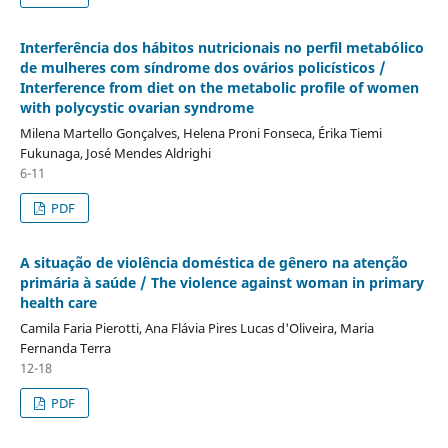
Interferência dos hábitos nutricionais no perfil metabólico
de mulheres com sí­ndrome dos ovários policí­sticos /
Interference from diet on the metabolic profile of women
with polycystic ovarian syndrome
Milena Martello Gonçalves, Helena Proni Fonseca, Érika Tiemi
Fukunaga, José Mendes Aldrighi
6-11
PDF
A situação de violência doméstica de gênero na atenção
primária à saúde / The violence against woman in primary
health care
Camila Faria Pierotti, Ana Flávia Pires Lucas d'Oliveira, Maria
Fernanda Terra
12-18
PDF