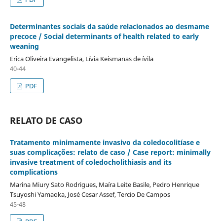
Determinantes sociais da saúde relacionados ao desmame
precoce / Social determinants of health related to early
weaning
Erica Oliveira Evangelista, Lí­via Keismanas de ívila
40-44
PDF
RELATO DE CASO
Tratamento minimamente invasivo da coledocolití­ase e
suas complicações: relato de caso / Case report: minimally
invasive treatment of coledocholithiasis and its
complications
Marina Miury Sato Rodrigues, Maí­ra Leite Basile, Pedro Henrique
Tsuyoshi Yamaoka, José Cesar Assef, Tercio De Campos
45-48